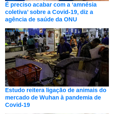
É preciso acabar com a ‘amnésia
coletiva’ sobre a Covid-19, diz a
agência de saúde da ONU
Ásia e Pacífico
Estudo reitera ligação de animais do
mercado de Wuhan à pandemia de
Covid-19