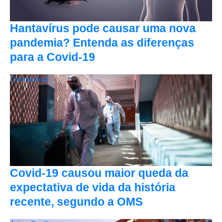
Hantavírus pode causar uma nova
pandemia? Entenda as diferenças
para a Covid-19
Coronavírus
Covid-19 causou maior queda da
expectativa de vida da história
recente, segundo a OMS