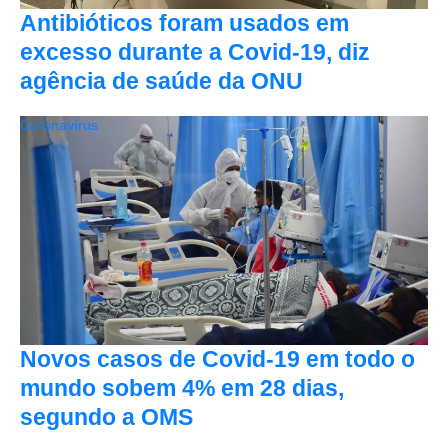
Antibióticos foram usados em
excesso durante a Covid-19, diz
agência de saúde da ONU
Coronavírus
Novos casos de Covid-19 em todo o
mundo sobem 4% em 28 dias,
segundo a OMS