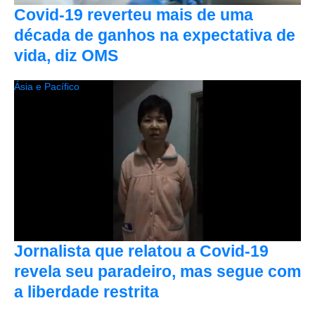
Covid-19 reverteu mais de uma
década de ganhos na expectativa de
vida, diz OMS
Ásia e Pacífico
Jornalista que relatou a Covid-19
revela seu paradeiro, mas segue com
a liberdade restrita