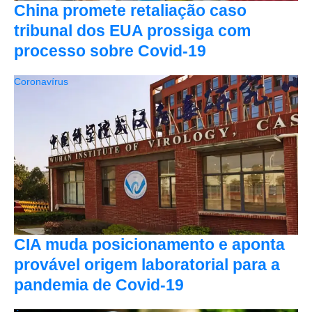
China promete retaliação caso
tribunal dos EUA prossiga com
processo sobre Covid-19
Coronavírus
CIA muda posicionamento e aponta
provável origem laboratorial para a
pandemia de Covid-19