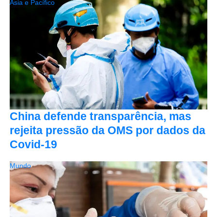
Ásia e Pacífico
China defende transparência, mas
rejeita pressão da OMS por dados da
Covid-19
Mundo