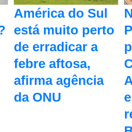
América do Sul
N
está muito perto
P
?
de erradicar a
p
febre aftosa,
C
afirma agência
A
da ONU
e
r
B