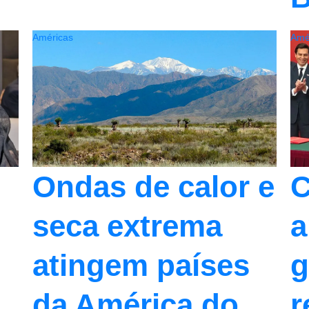
Américas
Amé
Ondas de calor e
C
seca extrema
a
atingem países
g
da América do
r