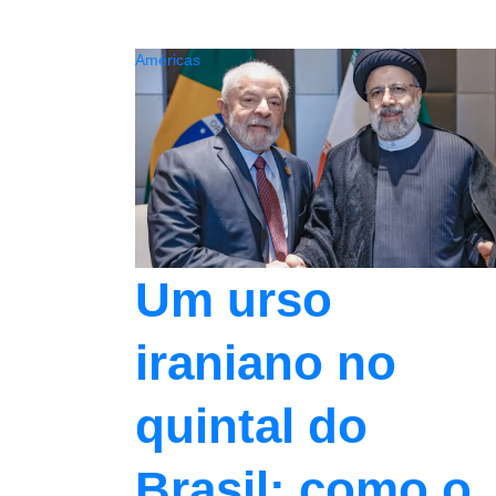
Américas
Um urso
iraniano no
quintal do
Brasil: como o