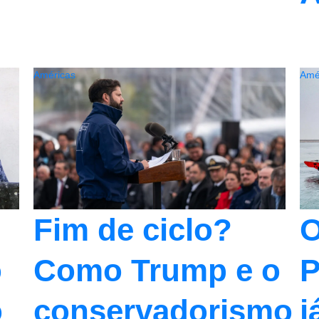
Américas
Amé
Fim de ciclo?
O
o
Como Trump e o
P
o
conservadorismo
j