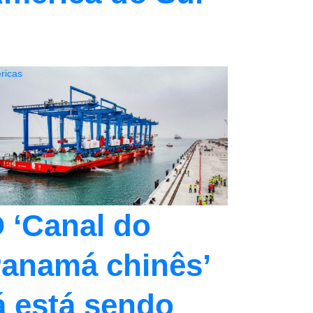
ricas
 ‘Canal do
anamá chinês’
á está sendo