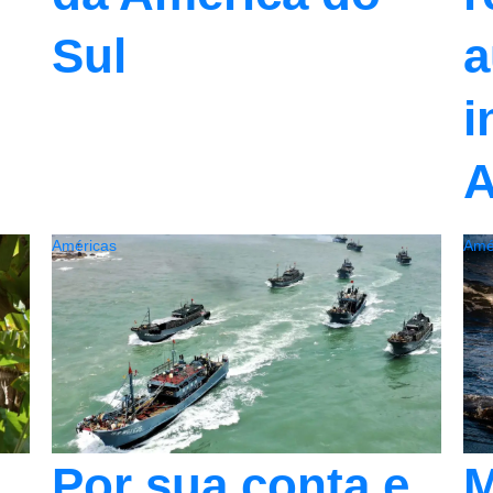
Sul
a
i
A
Américas
Amé
M
Por sua conta e