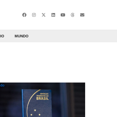
IO
MUNDO
do