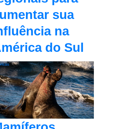
umentar sua
nfluência na
mérica do Sul
ricas
amíferos