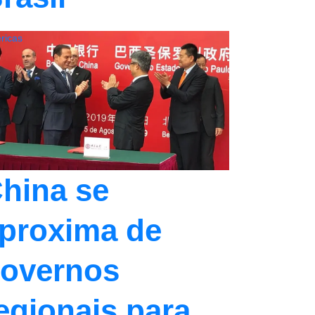
ricas
hina se
proxima de
overnos
egionais para