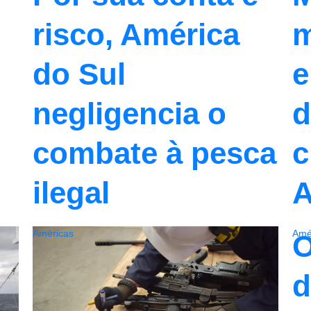
m
risco, América
e
do Sul
d
negligencia o
c
combate à pesca
A
ilegal
Américas
Amé
O
d