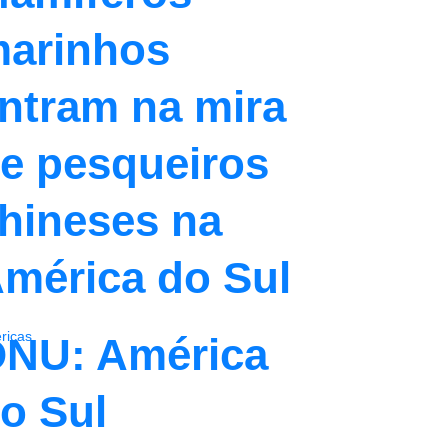
arinhos
ntram na mira
e pesqueiros
hineses na
mérica do Sul
ricas
NU: América
o Sul