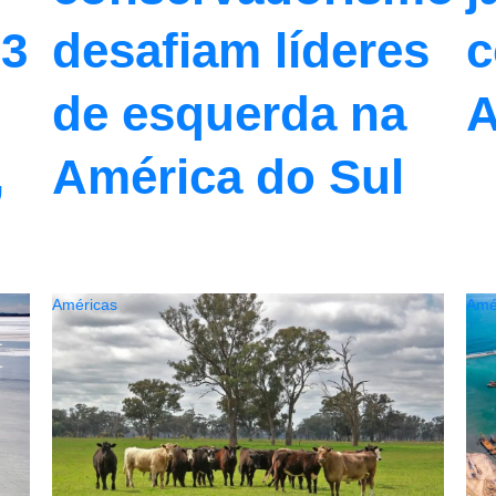
,3
desafiam líderes
c
de esquerda na
A
,
América do Sul
Américas
Amé