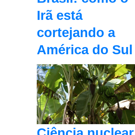
Irã está
cortejando a
América do Sul
Américas
Ciência nuclear