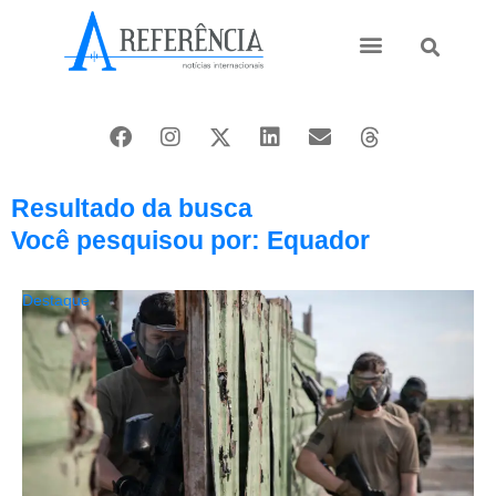
Ásia e Pacífico
Oriente Médio
Resultado da busca
Você pesquisou por: Equador
Destaque