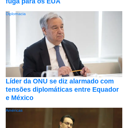
fuga para os EUA
Diplomacia
Líder da ONU se diz alarmado com
tensões diplomáticas entre Equador
e México
Américas