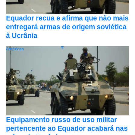
Equador recua e afirma que não mais
entregará armas de origem soviética
à Ucrânia
Américas
Equipamento russo de uso militar
pertencente ao Equador acabará nas