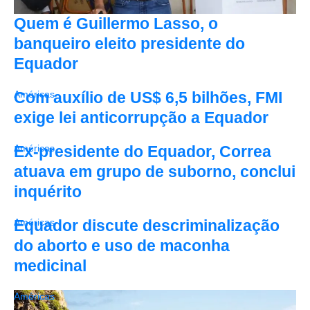
Quem é Guillermo Lasso, o
banqueiro eleito presidente do
Equador
Com auxílio de US$ 6,5 bilhões, FMI
Américas
exige lei anticorrupção a Equador
Ex-presidente do Equador, Correa
Américas
atuava em grupo de suborno, conclui
inquérito
Equador discute descriminalização
Américas
do aborto e uso de maconha
medicinal
Américas