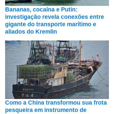
Bananas, cocaína e Putin:
investigação revela conexões entre
gigante do transporte marítimo e
aliados do Kremlin
Destaque
Como a China transformou sua frota
pesqueira em instrumento de