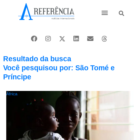
Ásia e Pacífico
Oriente Médio
Resultado da busca
Você pesquisou por: São Tomé e
Príncipe
África