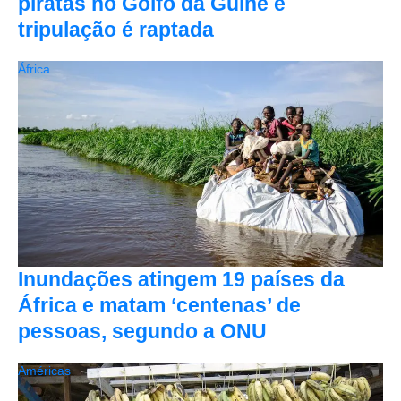
piratas no Golfo da Guiné e
tripulação é raptada
África
Inundações atingem 19 países da
África e matam ‘centenas’ de
pessoas, segundo a ONU
Américas