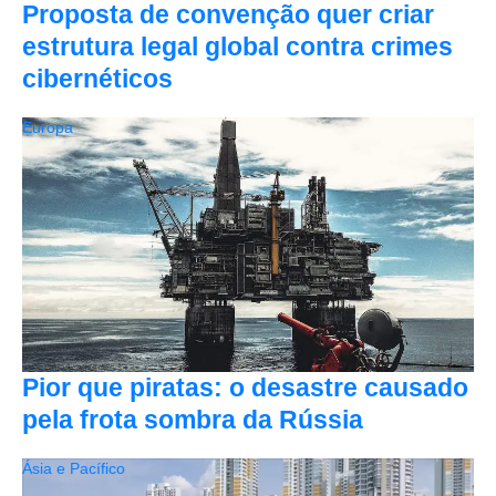
Proposta de convenção quer criar
estrutura legal global contra crimes
cibernéticos
Europa
Pior que piratas: o desastre causado
pela frota sombra da Rússia
Ásia e Pacífico