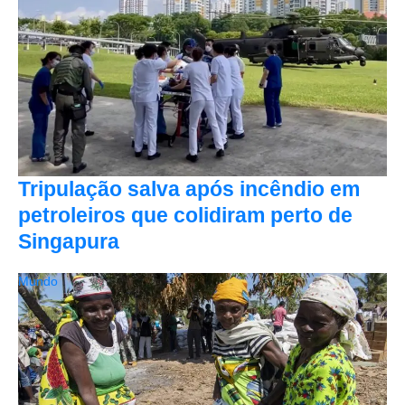
Tripulação salva após incêndio em
petroleiros que colidiram perto de
Singapura
Mundo