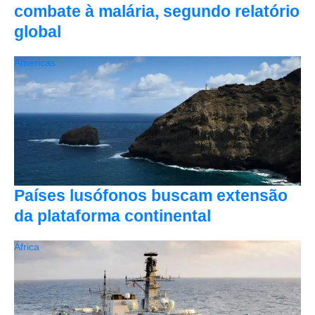
combate à malária, segundo relatório
global
Américas
Países lusófonos buscam extensão
da plataforma continental
África