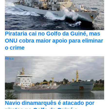
Pirataria cai no Golfo da Guiné, mas
ONU cobra maior apoio para eliminar
o crime
África
Navio dinamarquês é atacado por