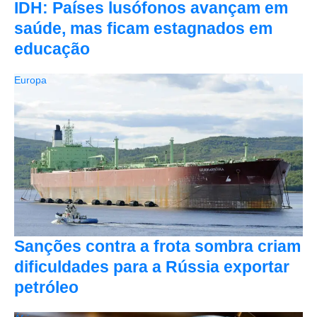
IDH: Países lusófonos avançam em
saúde, mas ficam estagnados em
educação
Europa
Sanções contra a frota sombra criam
dificuldades para a Rússia exportar
petróleo