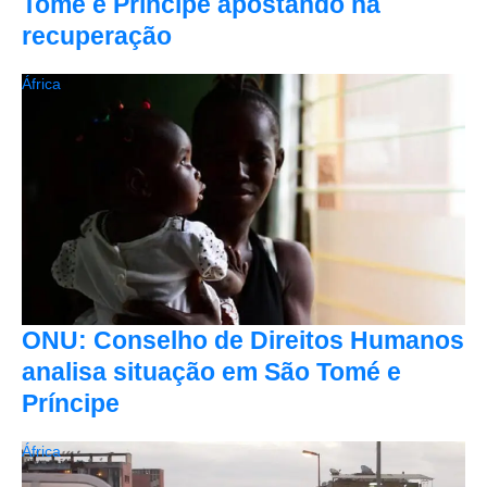
Tomé e Príncipe apostando na
recuperação
África
ONU: Conselho de Direitos Humanos
analisa situação em São Tomé e
Príncipe
África