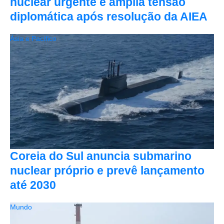
nuclear urgente e amplia tensão
diplomática após resolução da AIEA
Ásia e Pacífico
Coreia do Sul anuncia submarino
nuclear próprio e prevê lançamento
até 2030
Mundo