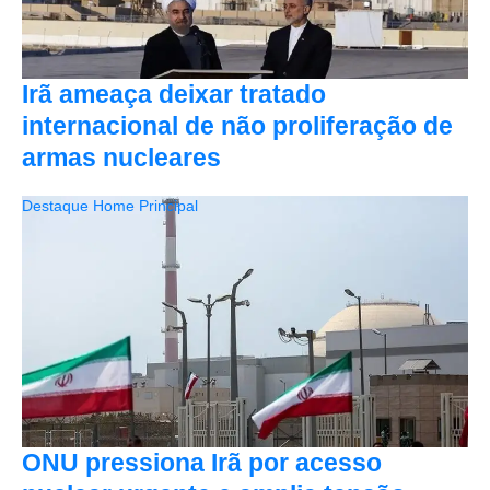
Irã ameaça deixar tratado
internacional de não proliferação de
armas nucleares
Destaque Home Principal
ONU pressiona Irã por acesso