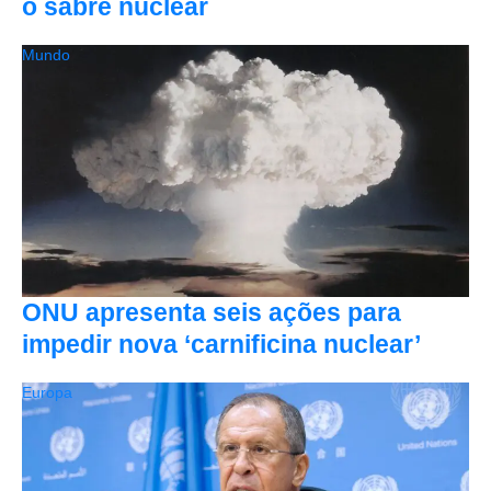
o sabre nuclear
Mundo
ONU apresenta seis ações para
impedir nova ‘carnificina nuclear’
Europa