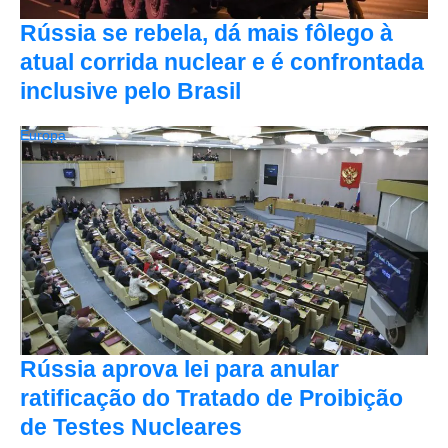
Rússia se rebela, dá mais fôlego à
atual corrida nuclear e é confrontada
inclusive pelo Brasil
Europa
Rússia aprova lei para anular
ratificação do Tratado de Proibição
de Testes Nucleares