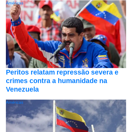
Américas
Peritos relatam repressão severa e
crimes contra a humanidade na
Venezuela
Américas