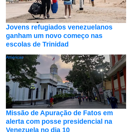
Jovens refugiados venezuelanos
ganham um novo começo nas
escolas de Trinidad
Américas
Missão de Apuração de Fatos em
alerta com posse presidencial na
Venezuela no dia 10