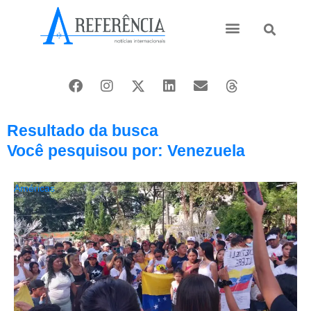
Ásia e Pacífico
Oriente Médio
Resultado da busca
Você pesquisou por: Venezuela
Américas