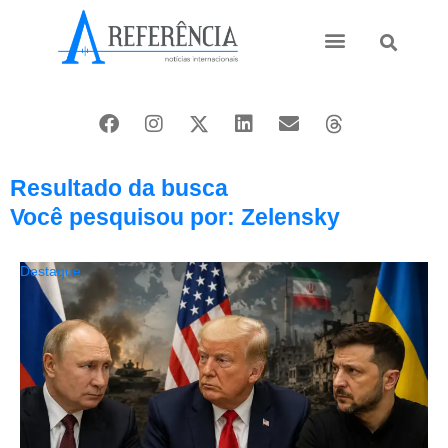
Ásia e Pacífico
Oriente Médio
Resultado da busca
Você pesquisou por: Zelensky
Destaque