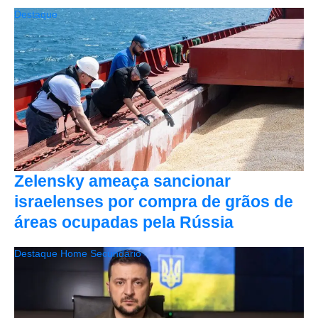
Destaque
Zelensky ameaça sancionar
israelenses por compra de grãos de
áreas ocupadas pela Rússia
Destaque Home Secundário