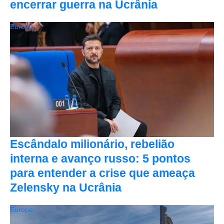
encerrar guerra na Ucrânia
Europa
Escândalo milionário, rebelião
interna e avanço russo: 5 pontos
para entender a crise que ameaça
Zelensky na Ucrânia
Europa