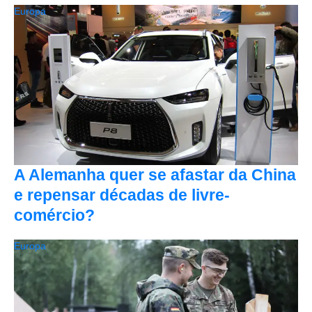
Europa
A Alemanha quer se afastar da China
e repensar décadas de livre-
comércio?
Europa