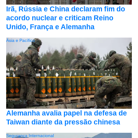
Irã, Rússia e China declaram fim do
acordo nuclear e criticam Reino
Unido, França e Alemanha
Ásia e Pacífico
Alemanha avalia papel na defesa de
Taiwan diante da pressão chinesa
Segurança Internacional