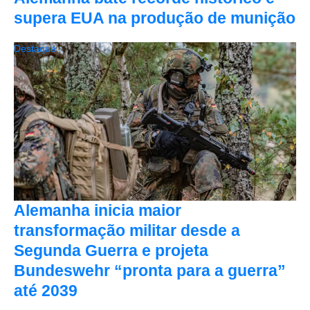
supera EUA na produção de munição
Destaque
Alemanha inicia maior
transformação militar desde a
Segunda Guerra e projeta
Bundeswehr “pronta para a guerra”
até 2039