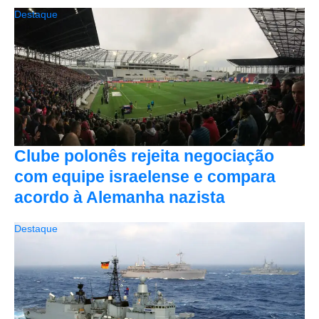
Destaque
Clube polonês rejeita negociação
com equipe israelense e compara
acordo à Alemanha nazista
Destaque