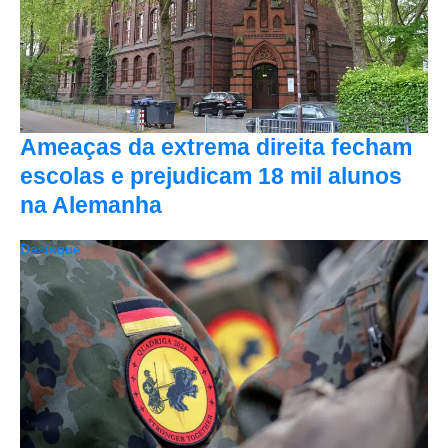
Ameaças da extrema direita fecham
escolas e prejudicam 18 mil alunos
na Alemanha
Destaque