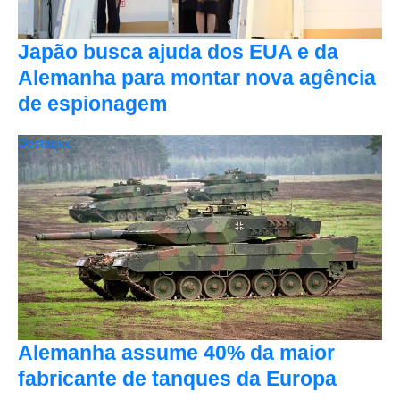
Japão busca ajuda dos EUA e da
Alemanha para montar nova agência
de espionagem
Destaque
Alemanha assume 40% da maior
fabricante de tanques da Europa