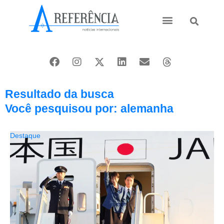
Ásia e Pacífico
Oriente Médio
Resultado da busca
Você pesquisou por: alemanha
Destaque