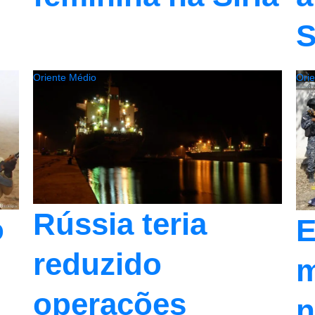
S
Oriente Médio
Ori
Rússia teria
o
E
reduzido
m
operações
n