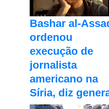
Bashar al-Assa
ordenou
execução de
jornalista
americano na
Síria, diz gener
Oriente Médio