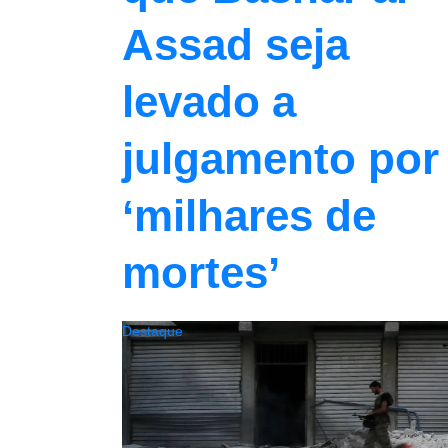
Assad seja
levado a
julgamento por
‘milhares de
mortes’
Destaque