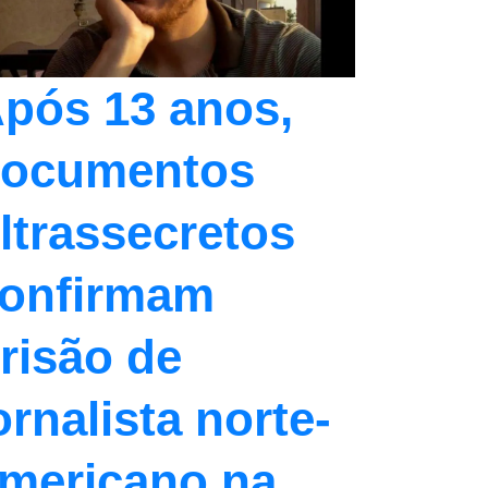
pós 13 anos,
ocumentos
ltrassecretos
onfirmam
risão de
ornalista norte-
mericano na