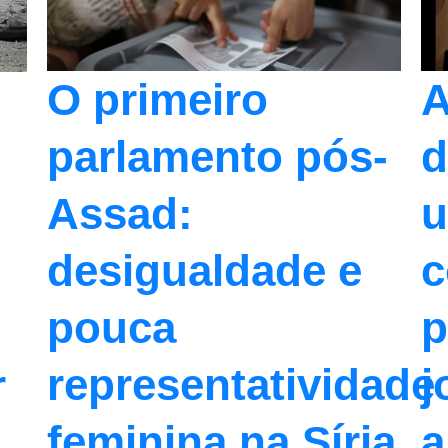
O primeiro
A
parlamento pós-
d
Assad:
u
desigualdade e
c
pouca
p
representatividade
j
r
feminina na Síria
a