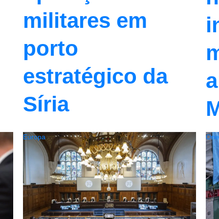
militares em
i
porto
m
estratégico da
a
Síria
Europa
Ori