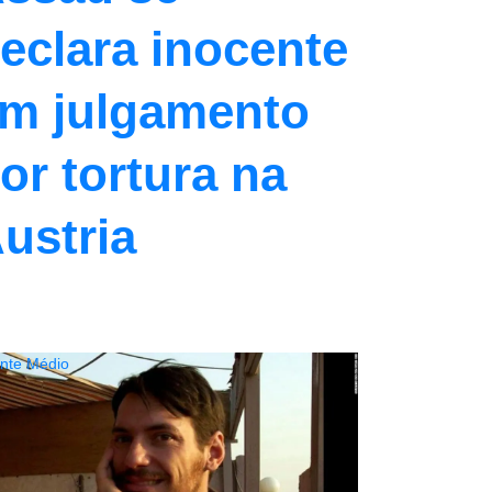
eclara inocente
m julgamento
or tortura na
ustria
ente Médio