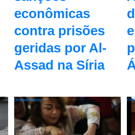
econômicas
d
contra prisões
e
geridas por Al-
p
Assad na Síria
Á
Oriente Médio
Ori