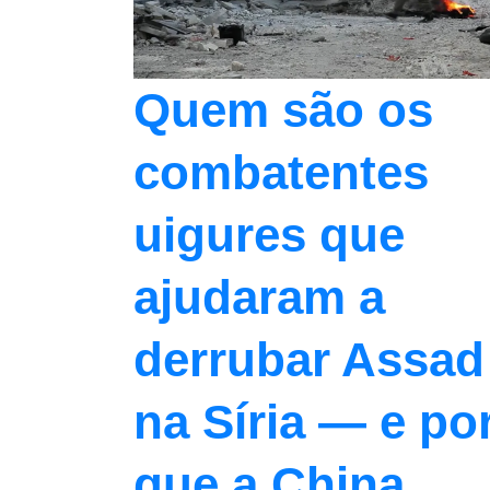
Quem são os
combatentes
uigures que
ajudaram a
derrubar Assad
na Síria — e po
que a China