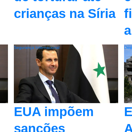
crianças na Síria
f
a
Segurança Internacional
Des
EUA impõem
E
sanções
A