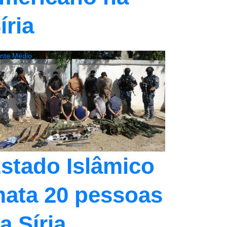
íria
ente Médio
stado Islâmico
ata 20 pessoas
a Síria,