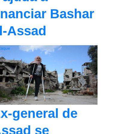
inanciar Bashar
l-Assad
taque
x-general de
ssad se