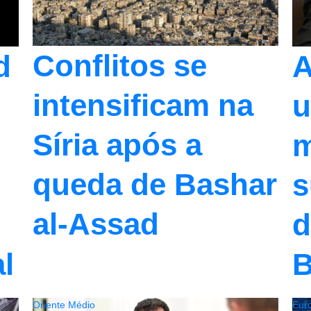
Conflitos se
d
A
intensificam na
u
Síria após a
m
queda de Bashar
s
al-Assad
d
al
B
Oriente Médio
Eur