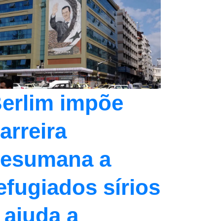
erlim impõe
arreira
esumana a
efugiados sírios
 ajuda a