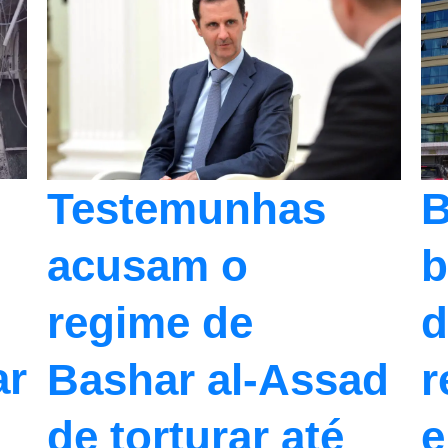
Testemunhas
B
acusam o
b
regime de
d
ar
Bashar al-Assad
r
de torturar até
e