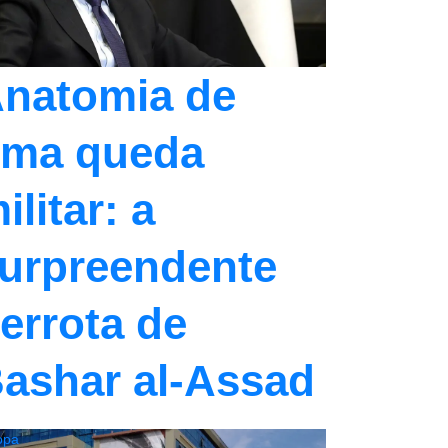
natomia de
ma queda
ilitar: a
urpreendente
errota de
ashar al-Assad
opa