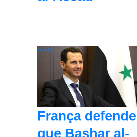
Europa
França defende
que Bashar al-