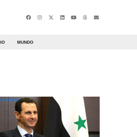
IO
MUNDO
ente Médio