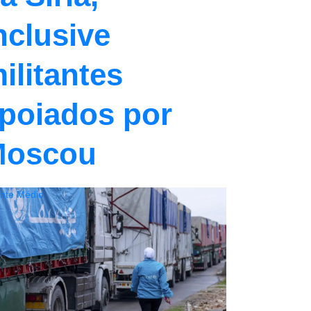
nclusive
ilitantes
poiados por
Moscou
ente Médio