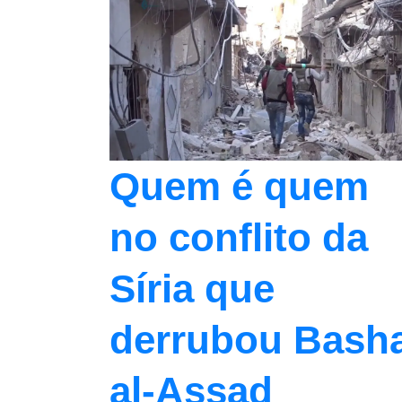
Quem é quem
no conflito da
Síria que
derrubou Bash
al-Assad