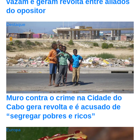
vazam e geram revolta entre aliados
do opositor
Destaque
Muro contra o crime na Cidade do
Cabo gera revolta e é acusado de
“segregar pobres e ricos”
Europa