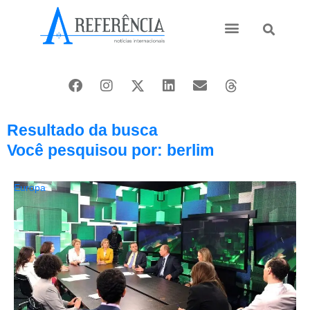
Ásia e Pacífico
Oriente Médio
Resultado da busca
Você pesquisou por: berlim
Europa