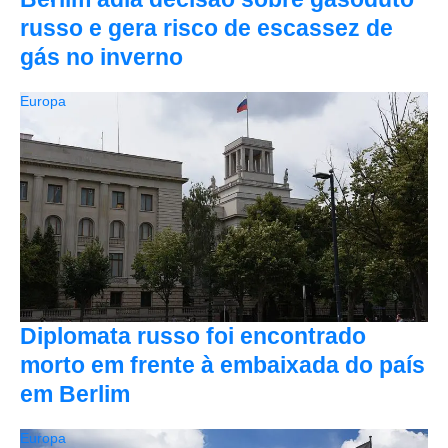
russo e gera risco de escassez de
gás no inverno
Europa
Diplomata russo foi encontrado
morto em frente à embaixada do país
em Berlim
Europa