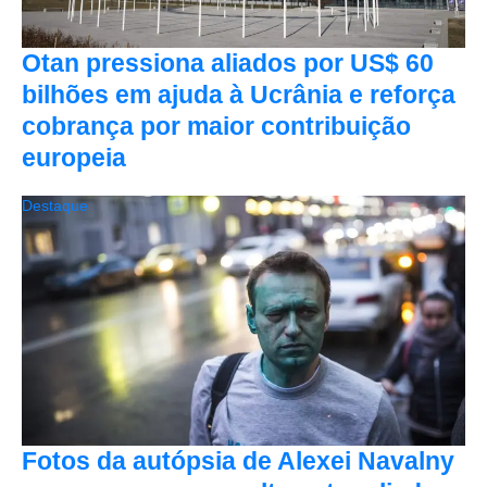
Otan pressiona aliados por US$ 60
bilhões em ajuda à Ucrânia e reforça
cobrança por maior contribuição
europeia
Destaque
Fotos da autópsia de Alexei Navalny