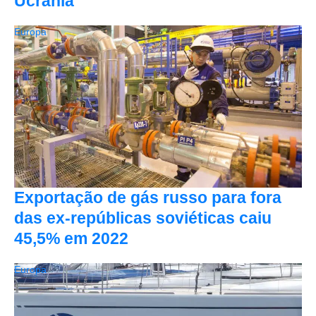
Ucrânia
Europa
Exportação de gás russo para fora
das ex-repúblicas soviéticas caiu
45,5% em 2022
Europa