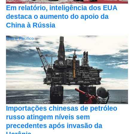
Em relatório, inteligência dos EUA
destaca o aumento do apoio da
China à Rússia
Ásia e Pacífico
Importações chinesas de petróleo
russo atingem níveis sem
precedentes após invasão da