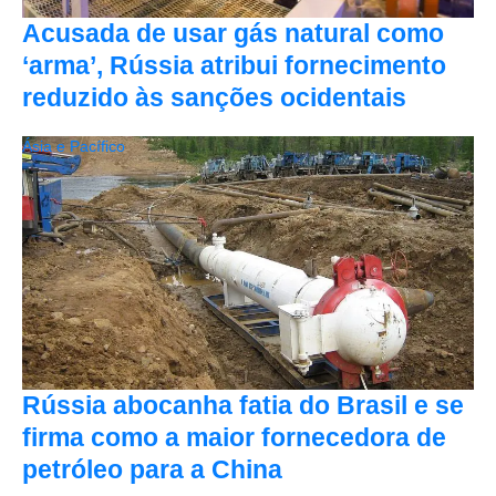
Acusada de usar gás natural como
‘arma’, Rússia atribui fornecimento
reduzido às sanções ocidentais
Ásia e Pacífico
Rússia abocanha fatia do Brasil e se
firma como a maior fornecedora de
petróleo para a China