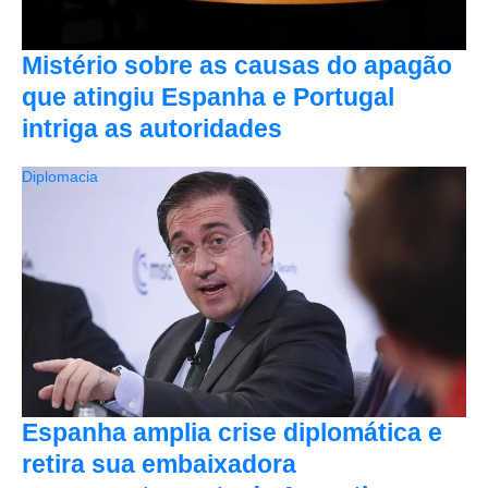
Mistério sobre as causas do apagão
que atingiu Espanha e Portugal
intriga as autoridades
Diplomacia
Espanha amplia crise diplomática e
retira sua embaixadora