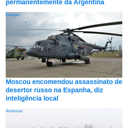
permanentemente da Argentina
Europa
Moscou encomendou assassinato de
desertor russo na Espanha, diz
inteligência local
Américas