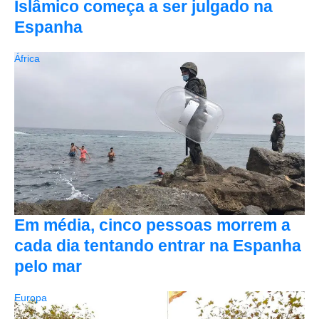
Islâmico começa a ser julgado na
Espanha
África
Em média, cinco pessoas morrem a
cada dia tentando entrar na Espanha
pelo mar
Europa