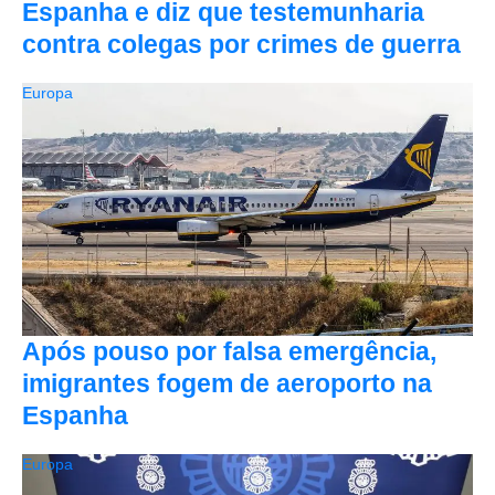
Espanha e diz que testemunharia
contra colegas por crimes de guerra
Europa
Após pouso por falsa emergência,
imigrantes fogem de aeroporto na
Espanha
Europa