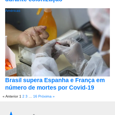
Américas
Brasil supera Espanha e França em
número de mortes por Covid-19
« Anterior
1
2
3
…
16
Próxima »