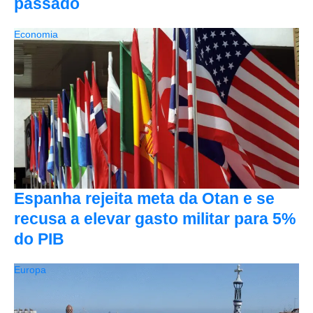
passado
Economia
Espanha rejeita meta da Otan e se
recusa a elevar gasto militar para 5%
do PIB
Europa