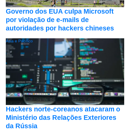
Governo dos EUA culpa Microsoft
por violação de e-mails de
autoridades por hackers chineses
Ásia e Pacífico
Hackers norte-coreanos atacaram o
Ministério das Relações Exteriores
da Rússia