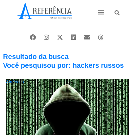
Ásia e Pacífico
Oriente Médio
Resultado da busca
Você pesquisou por: hackers russos
Américas