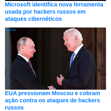
Microsoft identifica nova ferramenta
usada por hackers russos em
ataques cibernéticos
Mundo
EUA pressionam Moscou e cobram
ação contra os ataques de hackers
russos