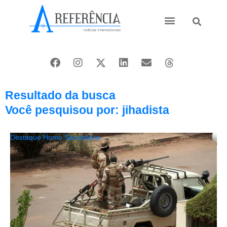
Ásia e Pacífico
Oriente Médio
Resultado da busca
Você pesquisou por: jihadista
Destaque Home Secundário