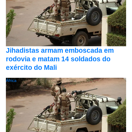
Jihadistas armam emboscada em
rodovia e matam 14 soldados do
exército do Mali
África