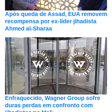
Após queda de Assad, EUA removem
recompensa por ex-líder jihadista
Ahmed al-Sharaa
África
Enfraquecido, Wagner Group sofre
duras perdas em confronto com