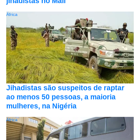
jihadistas no Mali
África
Jihadistas são suspeitos de raptar
ao menos 50 pessoas, a maioria
mulheres, na Nigéria
África