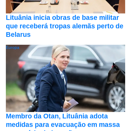
Lituânia inicia obras de base militar
que receberá tropas alemãs perto de
Belarus
Europa
Membro da Otan, Lituânia adota
medidas para evacuação em massa