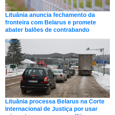
Lituânia anuncia fechamento da
fronteira com Belarus e promete
abater balões de contrabando
Europa
Lituânia processa Belarus na Corte
Internacional de Justiça por usar