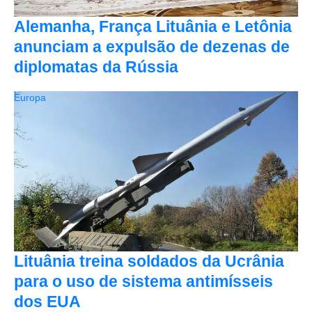
Alemanha, França Lituânia e Letônia
anunciam a expulsão de dezenas de
diplomatas da Rússia
Europa
Lituânia treina soldados da Ucrânia
para o uso de sistema antimísseis
dos EUA