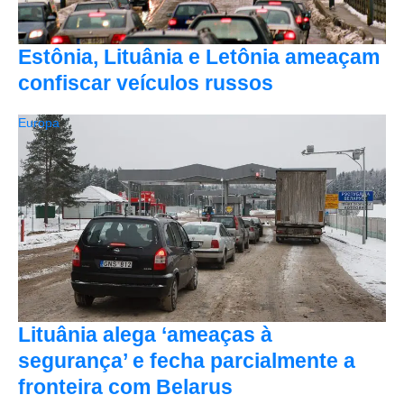
Estônia, Lituânia e Letônia ameaçam
confiscar veículos russos
Europa
Lituânia alega ‘ameaças à
segurança’ e fecha parcialmente a
fronteira com Belarus