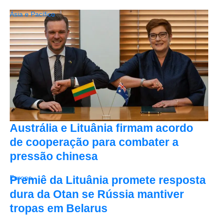
Ásia e Pacífico
Austrália e Lituânia firmam acordo
de cooperação para combater a
pressão chinesa
Premiê da Lituânia promete resposta
Europa
dura da Otan se Rússia mantiver
tropas em Belarus