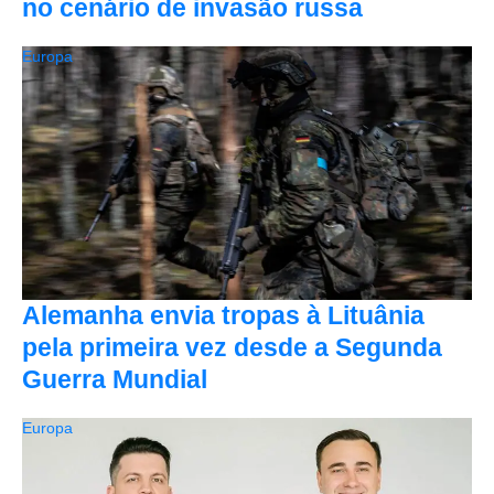
no cenário de invasão russa
Europa
Alemanha envia tropas à Lituânia
pela primeira vez desde a Segunda
Guerra Mundial
Europa