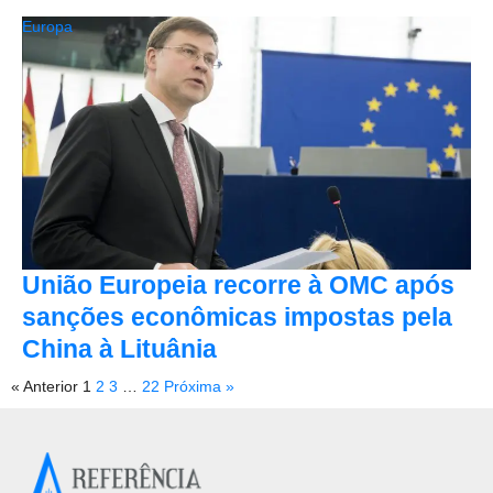
Europa
União Europeia recorre à OMC após
sanções econômicas impostas pela
China à Lituânia
« Anterior
1
2
3
…
22
Próxima »