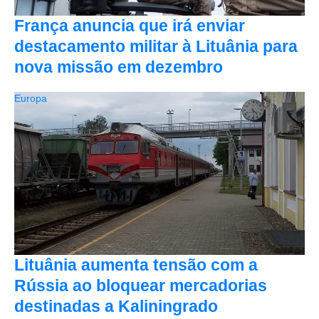
França anuncia que irá enviar
destacamento militar à Lituânia para
nova missão em dezembro
Europa
Lituânia aumenta tensão com a
Rússia ao bloquear mercadorias
destinadas a Kaliningrado