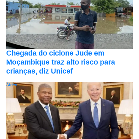
Chegada do ciclone Jude em
Moçambique traz alto risco para
crianças, diz Unicef
África