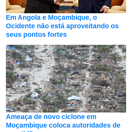
Em Angola e Moçambique, o
Ocidente não está aproveitando os
seus pontos fortes
África
Ameaça de novo ciclone em
Moçambique coloca autoridades de