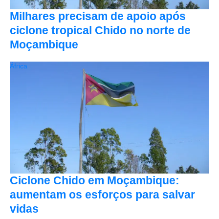
Milhares precisam de apoio após
ciclone tropical Chido no norte de
Moçambique
África
Ciclone Chido em Moçambique:
aumentam os esforços para salvar
vidas