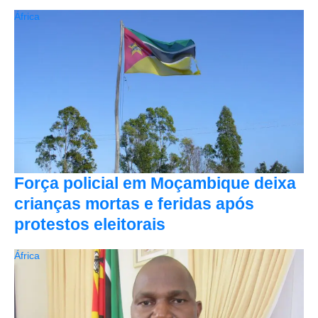
África
Força policial em Moçambique deixa
crianças mortas e feridas após
protestos eleitorais
África