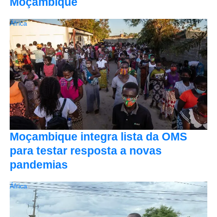
Moçambique
África
Moçambique integra lista da OMS
para testar resposta a novas
pandemias
África