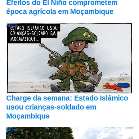
Efeitos do El Niño comprometem
época agrícola em Moçambique
África
Charge da semana: Estado Islâmico
usou crianças-soldado em
Moçambique
África