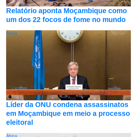
Relatório aponta Moçambique como
um dos 22 focos de fome no mundo
África
Líder da ONU condena assassinatos
em Moçambique em meio a processo
eleitoral
África