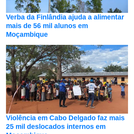
Verba da Finlândia ajuda a alimentar
mais de 56 mil alunos em
Moçambique
África
Violência em Cabo Delgado faz mais
25 mil deslocados internos em