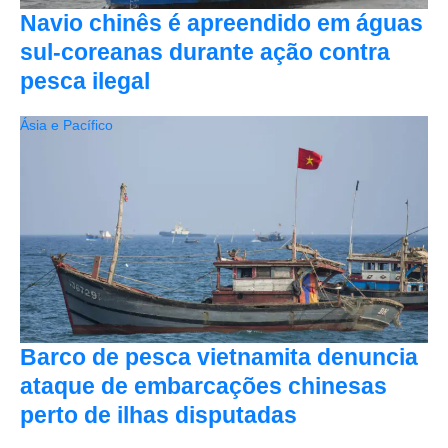
Navio chinês é apreendido em águas
sul-coreanas durante ação contra
pesca ilegal
Ásia e Pacífico
Barco de pesca vietnamita denuncia
ataque de embarcações chinesas
perto de ilhas disputadas