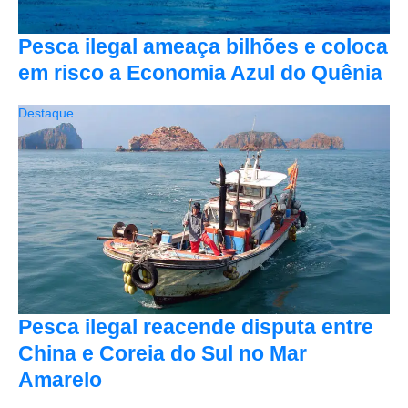
Pesca ilegal ameaça bilhões e coloca
em risco a Economia Azul do Quênia
Destaque
Pesca ilegal reacende disputa entre
China e Coreia do Sul no Mar
Amarelo