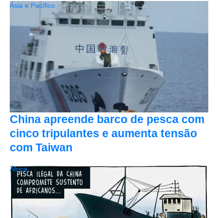
Ásia e Pacífico
China apreende barco de pesca com
cinco tripulantes e aumenta tensão
com Taiwan
África