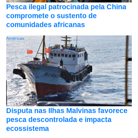
Pesca ilegal patrocinada pela China
compromete o sustento de
comunidades africanas
Américas
Disputa nas Ilhas Malvinas favorece
pesca descontrolada e impacta
ecossistema