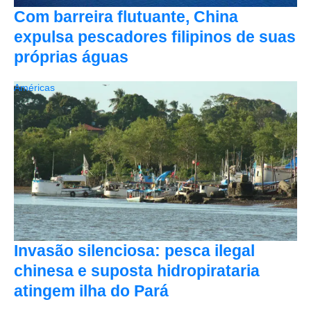
Com barreira flutuante, China
expulsa pescadores filipinos de suas
próprias águas
Américas
Invasão silenciosa: pesca ilegal
chinesa e suposta hidropirataria
atingem ilha do Pará