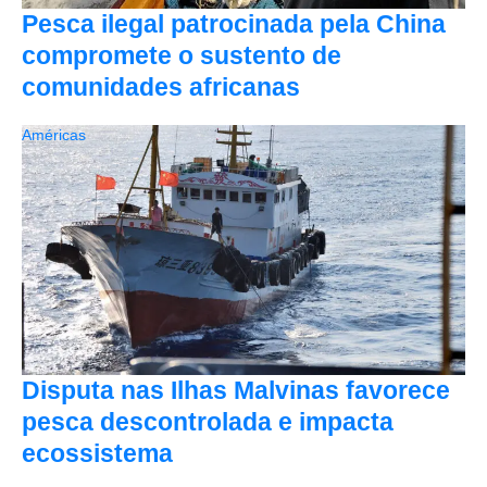
Pesca ilegal patrocinada pela China
compromete o sustento de
comunidades africanas
Américas
Disputa nas Ilhas Malvinas favorece
pesca descontrolada e impacta
ecossistema