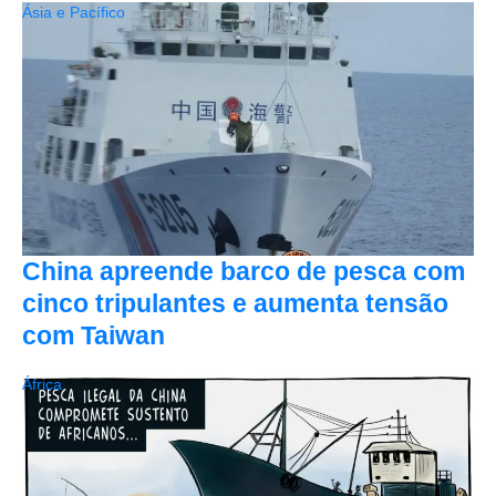
Ásia e Pacífico
China apreende barco de pesca com
cinco tripulantes e aumenta tensão
com Taiwan
África