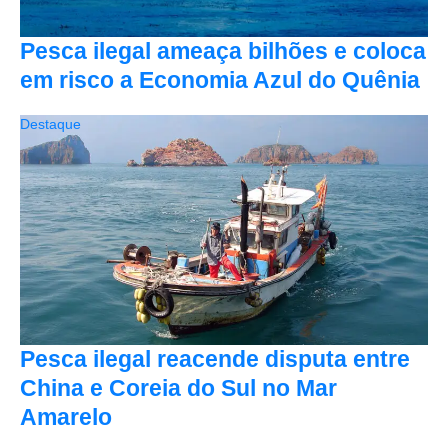
Pesca ilegal ameaça bilhões e coloca
em risco a Economia Azul do Quênia
Destaque
Pesca ilegal reacende disputa entre
China e Coreia do Sul no Mar
Amarelo