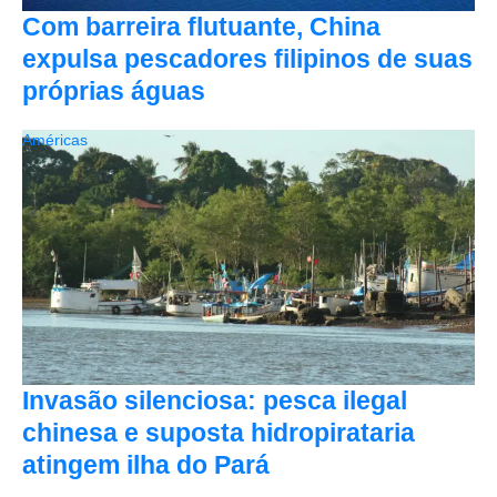
Com barreira flutuante, China
expulsa pescadores filipinos de suas
próprias águas
Américas
Invasão silenciosa: pesca ilegal
chinesa e suposta hidropirataria
atingem ilha do Pará