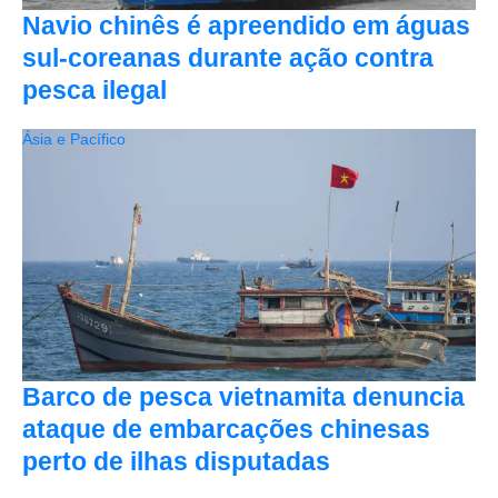
Navio chinês é apreendido em águas
sul-coreanas durante ação contra
pesca ilegal
Ásia e Pacífico
Barco de pesca vietnamita denuncia
ataque de embarcações chinesas
perto de ilhas disputadas