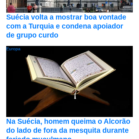
Suécia volta a mostrar boa vontade
com a Turquia e condena apoiador
de grupo curdo
Europa
Na Suécia, homem queima o Alcorão
do lado de fora da mesquita durante