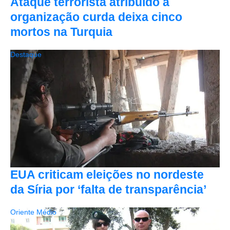
Ataque terrorista atribuído a
organização curda deixa cinco
mortos na Turquia
Destaque
EUA criticam eleições no nordeste
da Síria por ‘falta de transparência’
Oriente Médio