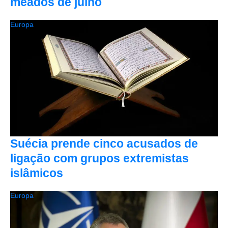
meados de julho
Europa
Suécia prende cinco acusados de
ligação com grupos extremistas
islâmicos
Europa