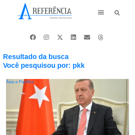
Ásia e Pacífico
Oriente Médio
Resultado da busca
Você pesquisou por: pkk
Ásia e Pacífico