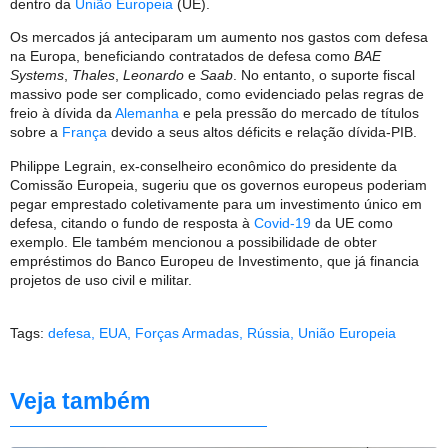
dentro da
União Europeia
(UE).
Os mercados já anteciparam um aumento nos gastos com defesa
na Europa, beneficiando contratados de defesa como
BAE
Systems
,
Thales
,
Leonardo
e
Saab
. No entanto, o suporte fiscal
massivo pode ser complicado, como evidenciado pelas regras de
freio à dívida da
Alemanha
e pela pressão do mercado de títulos
sobre a
França
devido a seus altos déficits e relação dívida-PIB.
Philippe Legrain, ex-conselheiro econômico do presidente da
Comissão Europeia, sugeriu que os governos europeus poderiam
pegar emprestado coletivamente para um investimento único em
defesa, citando o fundo de resposta à
Covid-19
da UE como
exemplo. Ele também mencionou a possibilidade de obter
empréstimos do Banco Europeu de Investimento, que já financia
projetos de uso civil e militar.
Tags:
defesa
,
EUA
,
Forças Armadas
,
Rússia
,
União Europeia
Veja também