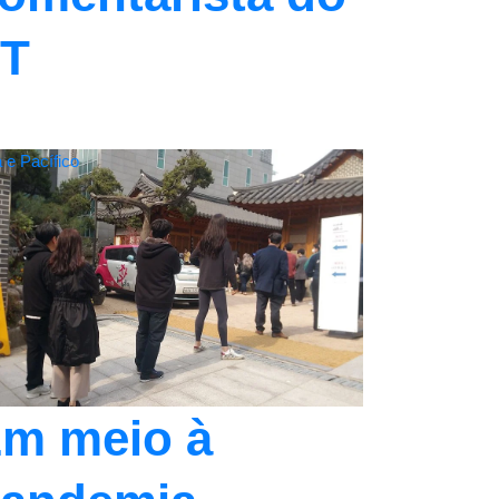
T
 e Pacífico
m meio à