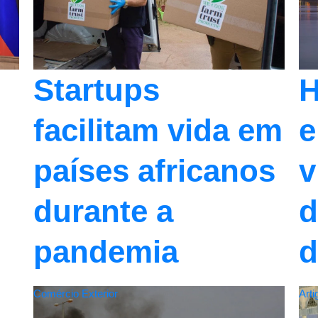
Startups
H
facilitam vida em
e
países africanos
v
durante a
d
pandemia
d
Comércio Exterior
Arti