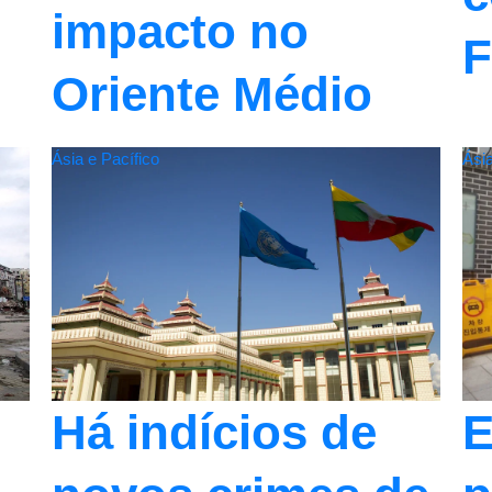
impacto no
F
Oriente Médio
Ásia e Pacífico
Ásia
Há indícios de
E