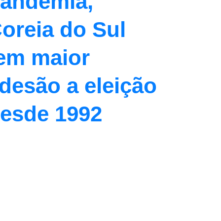
andemia,
oreia do Sul
em maior
desão a eleição
esde 1992