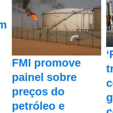
em
‘
FMI promove
t
painel sobre
c
preços do
g
petróleo e
c