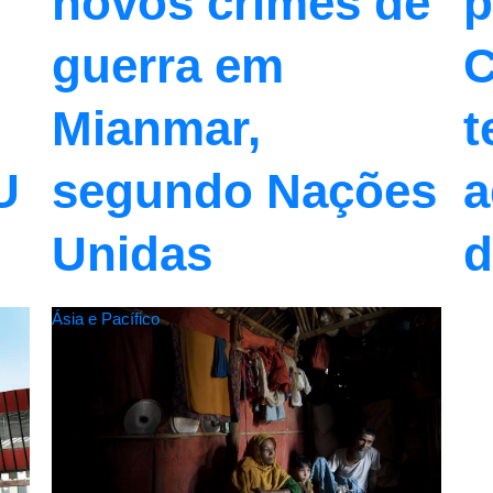
novos crimes de
p
guerra em
C
Mianmar,
t
U
segundo Nações
a
Unidas
d
Ásia e Pacífico