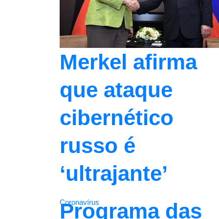
Merkel afirma
que ataque
cibernético
russo é
‘ultrajante’
Coronavírus
Programa das