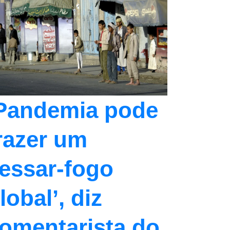
Pandemia pode
razer um
essar-fogo
lobal’, diz
omentarista do