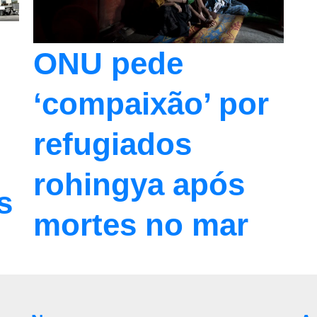
ONU pede
‘compaixão’ por
refugiados
rohingya após
s
mortes no mar