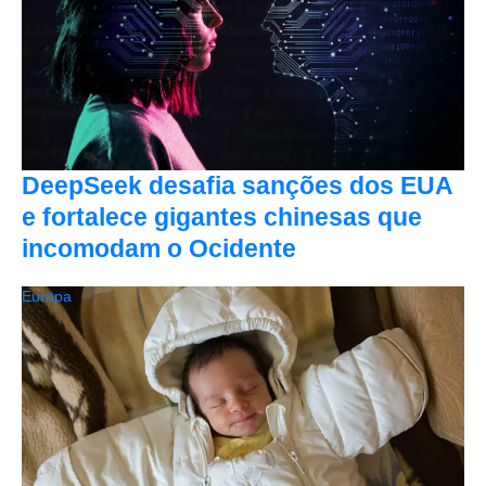
DeepSeek desafia sanções dos EUA
e fortalece gigantes chinesas que
incomodam o Ocidente
Europa