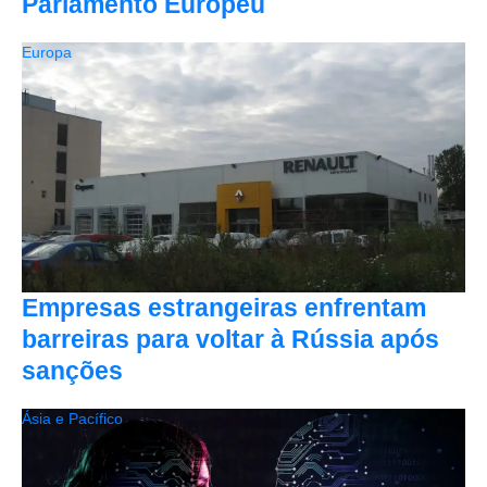
Parlamento Europeu
Europa
Empresas estrangeiras enfrentam
barreiras para voltar à Rússia após
sanções
Ásia e Pacífico