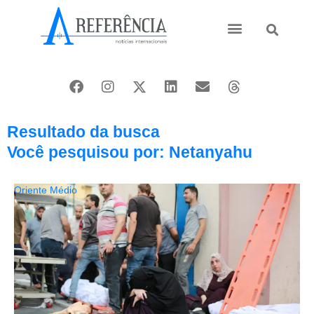
Ásia e Pacífico
Oriente Médio
Resultado da busca
Você pesquisou por: Netanyahu
Oriente Médio