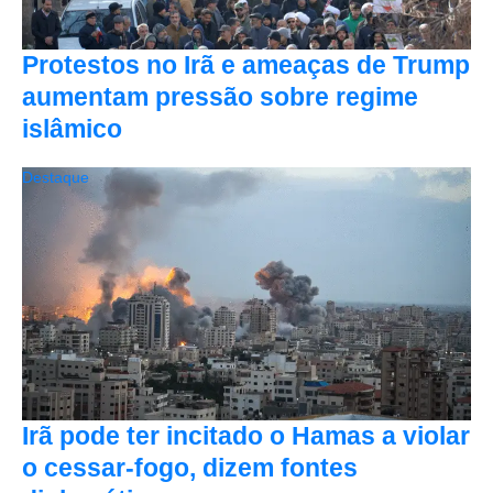
Protestos no Irã e ameaças de Trump
aumentam pressão sobre regime
islâmico
Destaque
Irã pode ter incitado o Hamas a violar
o cessar-fogo, dizem fontes