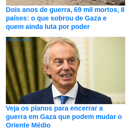
Dois anos de guerra, 69 mil mortos, 8
países: o que sobrou de Gaza e
quem ainda luta por poder
Oriente Médio
Veja os planos para encerrar a
guerra em Gaza que podem mudar o
Oriente Médio