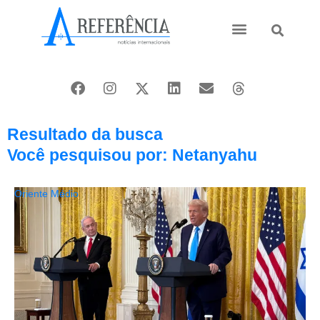
Ásia e Pacífico
Oriente Médio
Resultado da busca
Você pesquisou por: Netanyahu
Oriente Médio