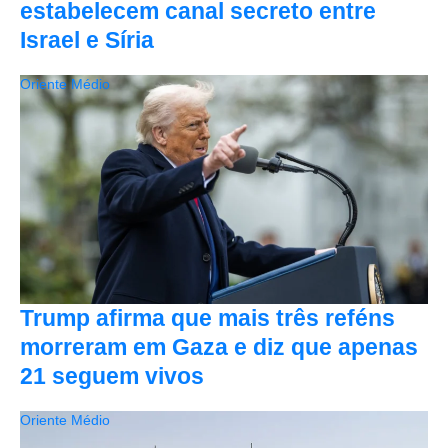
estabelecem canal secreto entre
Israel e Síria
Oriente Médio
Trump afirma que mais três reféns
morreram em Gaza e diz que apenas
21 seguem vivos
Oriente Médio