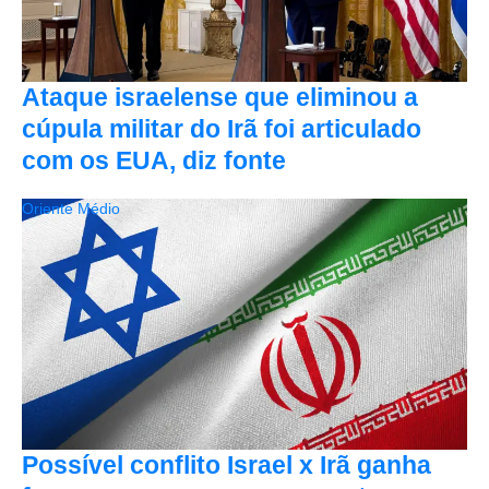
Ataque israelense que eliminou a
cúpula militar do Irã foi articulado
com os EUA, diz fonte
Oriente Médio
Possível conflito Israel x Irã ganha