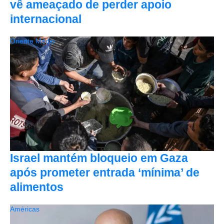
vê ameaçado de perder apoio
internacional
Oriente Médio
Israel mantém bloqueio em Gaza
após prometer entrada ‘mínima’ de
alimentos
Américas