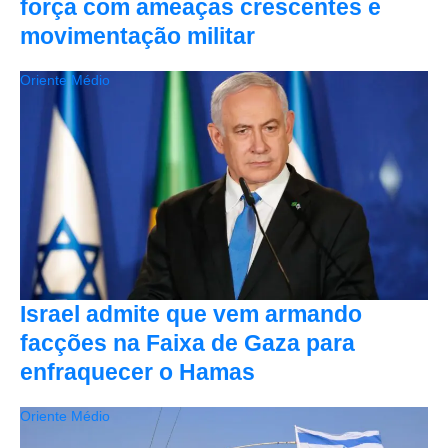
força com ameaças crescentes e
movimentação militar
Oriente Médio
Israel admite que vem armando
facções na Faixa de Gaza para
enfraquecer o Hamas
Oriente Médio