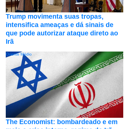
Trump movimenta suas tropas,
intensifica ameaças e dá sinais de
que pode autorizar ataque direto ao
Irã
Oriente Médio
The Economist: bombardeado e em