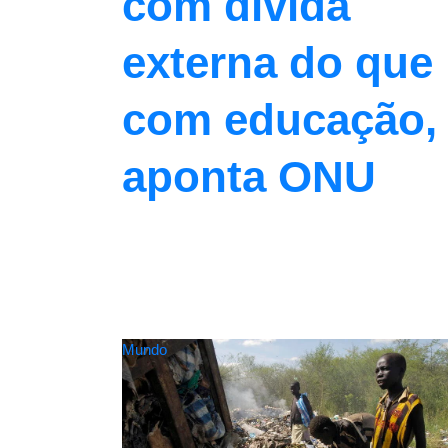
com dívida
externa do que
com educação,
aponta ONU
Mundo