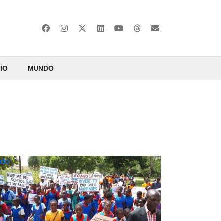
IO
MUNDO
do