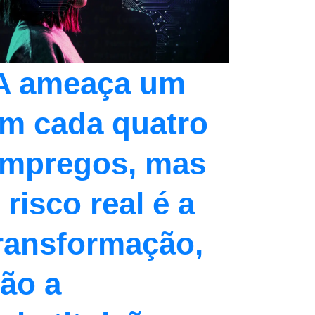
A ameaça um
m cada quatro
mpregos, mas
 risco real é a
ransformação,
ão a