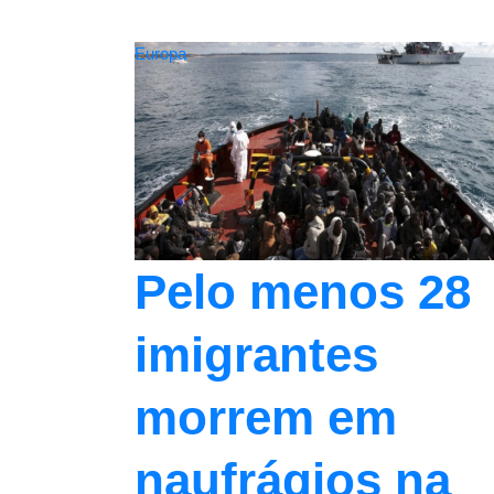
Europa
Pelo menos 28
imigrantes
morrem em
naufrágios na