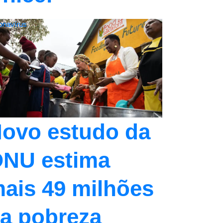
onavírus
ovo estudo da
NU estima
ais 49 milhões
a pobreza