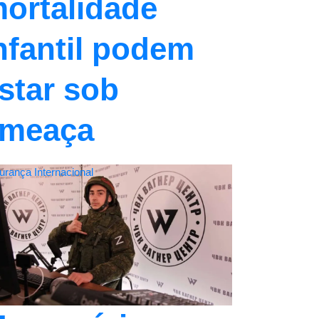
ortalidade
nfantil podem
star sob
meaça
urança Internacional