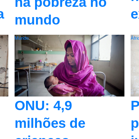
na pobreza no
e
a
mundo
Mundo
Áfri
ONU: 4,9
P
milhões de
p