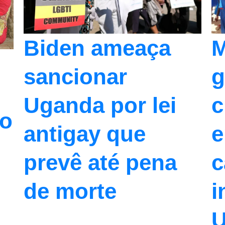
Biden ameaça
M
sancionar
g
Uganda por lei
c
ão
antigay que
e
prevê até pena
c
de morte
i
U