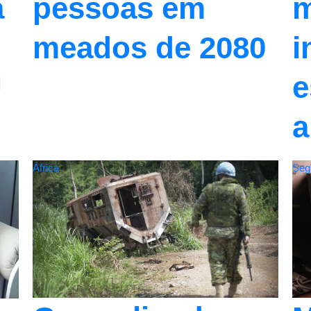
a
m
pessoas em
i
meados de 2080
U
e
a
África
Seg