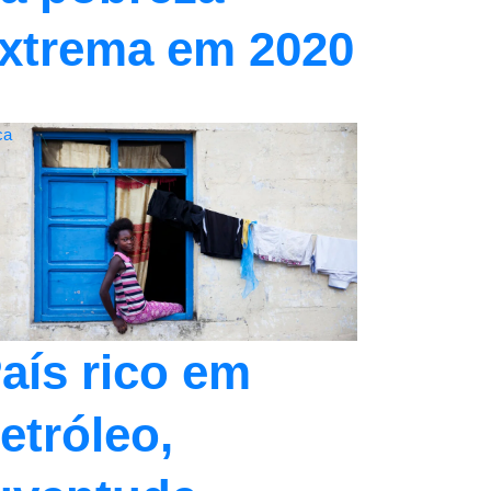
xtrema em 2020
ca
aís rico em
etróleo,