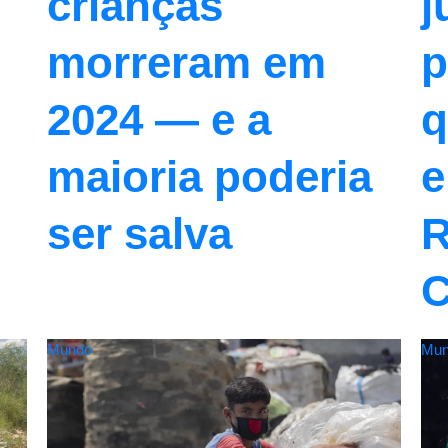
crianças
j
morreram em
p
2024 — e a
q
maioria poderia
e
ser salva
R
Mundo
Mun