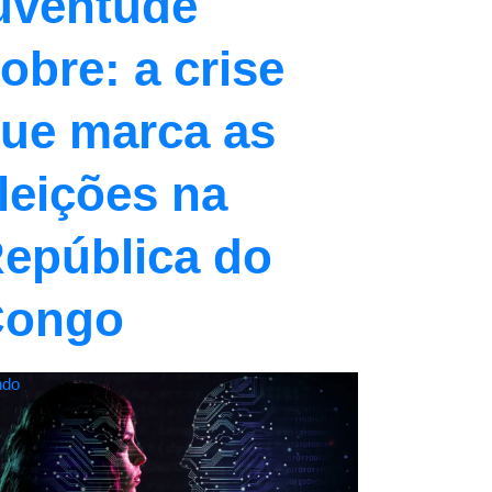
uventude
obre: a crise
ue marca as
leições na
epública do
Congo
do