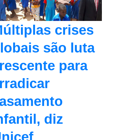
últiplas crises
lobais são luta
rescente para
rradicar
asamento
nfantil, diz
nicef