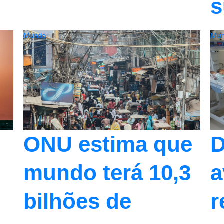
s
Mundo
Mun
D
ONU estima que
a
mundo terá 10,3
r
bilhões de