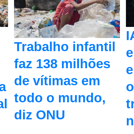
I
Trabalho infantil
e
faz 138 milhões
e
de vítimas em
ta
o
todo o mundo,
al
t
diz ONU
n