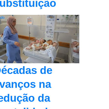
ubstituição
do
écadas de
vanços na
edução da