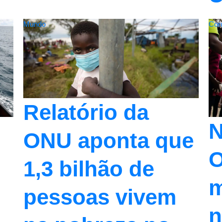
Mundo
Cor
Relatório da
N
ONU aponta que
O
1,3 bilhão de
m
pessoas vivem
n