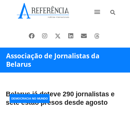
Ásia e Pacífico
Oriente Médio
Associação de Jornalistas da
Belarus
Belarus já deteve 290 jornalistas e
DEMOCRACIA NO MUNDO
sete estão presos desde agosto