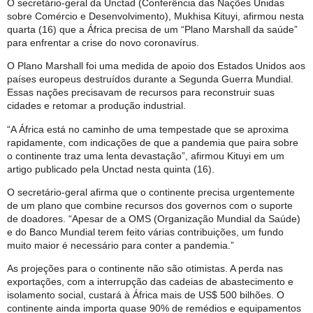
O secretário-geral da Unctad (Conferência das Nações Unidas
sobre Comércio e Desenvolvimento), Mukhisa Kituyi, afirmou nesta
quarta (16) que a África precisa de um “Plano Marshall da saúde”
para enfrentar a crise do novo coronavírus.
O Plano Marshall foi uma medida de apoio dos Estados Unidos aos
países europeus destruídos durante a Segunda Guerra Mundial.
Essas nações precisavam de recursos para reconstruir suas
cidades e retomar a produção industrial.
“A África está no caminho de uma tempestade que se aproxima
rapidamente, com indicações de que a pandemia que paira sobre
o continente traz uma lenta devastação”, afirmou Kituyi em um
artigo publicado pela Unctad nesta quinta (16).
O secretário-geral afirma que o continente precisa urgentemente
de um plano que combine recursos dos governos com o suporte
de doadores. “Apesar de a OMS (Organização Mundial da Saúde)
e do Banco Mundial terem feito várias contribuições, um fundo
muito maior é necessário para conter a pandemia.”
As projeções para o continente não são otimistas. A perda nas
exportações, com a interrupção das cadeias de abastecimento e
isolamento social, custará à África mais de US$ 500 bilhões. O
continente ainda importa quase 90% de remédios e equipamentos