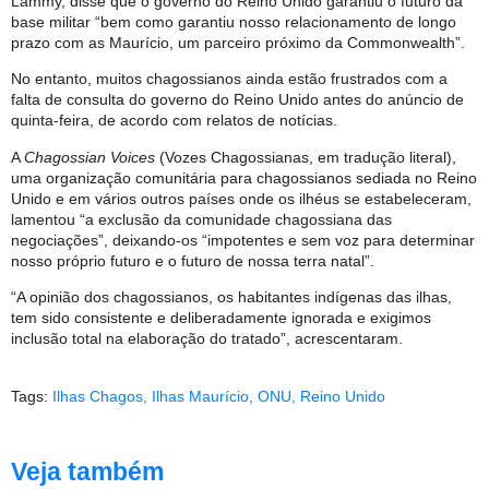
Lammy, disse que o governo do Reino Unido garantiu o futuro da
base militar “bem como garantiu nosso relacionamento de longo
prazo com as Maurício, um parceiro próximo da Commonwealth”.
No entanto, muitos chagossianos ainda estão frustrados com a
falta de consulta do governo do Reino Unido antes do anúncio de
quinta-feira, de acordo com relatos de notícias.
A
Chagossian Voices
(Vozes Chagossianas, em tradução literal),
uma organização comunitária para chagossianos sediada no Reino
Unido e em vários outros países onde os ilhéus se estabeleceram,
lamentou “a exclusão da comunidade chagossiana das
negociações”, deixando-os “impotentes e sem voz para determinar
nosso próprio futuro e o futuro de nossa terra natal”.
“A opinião dos chagossianos, os habitantes indígenas das ilhas,
tem sido consistente e deliberadamente ignorada e exigimos
inclusão total na elaboração do tratado”, acrescentaram.
Tags:
Ilhas Chagos
,
Ilhas Maurício
,
ONU
,
Reino Unido
Veja também