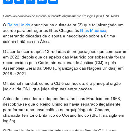
Conteúdo adaptado de material publicado originalmente em inglês pela ONU News
O
Reino Unido
anunciou na quinta-feira (3) que foi alcançado um
acordo para entregar as Ilhas Chagos às
Ilhas Maurício
,
encerrando décadas de disputa e negociação sobre a última
colônia britânica na África.
O acordo ocorre após 13 rodadas de negociações que começaram
em 2022, depois que os apelos das Maurício por soberania foram
reconhecidos pelo Corte Internacional de Justiça (CIJ) e pela
Assembleia Geral da ONU (Organização das Nações Unidas) em
2019 e 2021.
O tribunal mundial, como a CIJ é conhecida, é o principal órgão
judicial da ONU que julga disputas entre nações.
Antes de conceder a independência às Ilhas Maurício em 1968,
descobriu-se que o Reino Unido as havia separado ilegalmente
para formar uma nova colônia no arquipélago de Chagos,
chamada Território Britânico do Oceano Índico (BIOT, na sigla em
inglês).
O Reino Unido inicialmente rejeitou as decisões da ONU e os