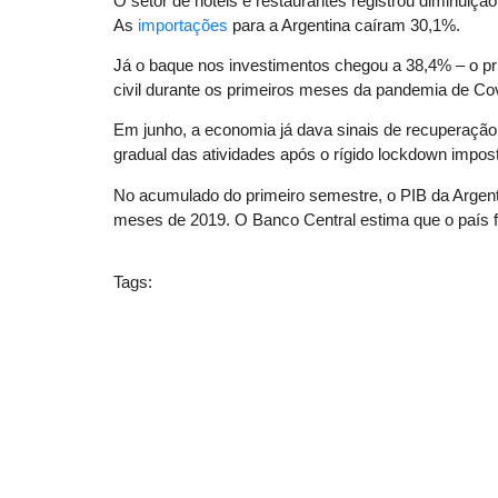
O setor de hotéis e restaurantes registrou diminuiç
As
importações
para a Argentina caíram 30,1%.
Já o baque nos investimentos chegou a 38,4% – o pri
civil durante os primeiros meses da pandemia de Co
Em junho, a economia já dava sinais de recuperação.
gradual das atividades após o rígido lockdown impos
No acumulado do primeiro semestre, o PIB da Argen
meses de 2019. O Banco Central estima que o país 
Tags: