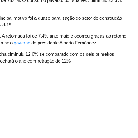
ão de 73,4%. O consumo privado, por sua vez, diminuiu 22,3%.
ncipal motivo foi a quase paralisação do setor de construção
vid-19.
 A retomada foi de 7,4% ante maio e ocorreu graças ao retorno
to pelo
governo
do presidente Alberto Fernández.
tina diminuiu 12,6% se comparado com os seis primeiros
fechará o ano com retração de 12%.