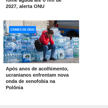
fome aguda até o fim de
2027, alerta ONU
CRIMES DE ÓDIO
Após anos de acolhimento,
ucranianos enfrentam nova
onda de xenofobia na
Polônia