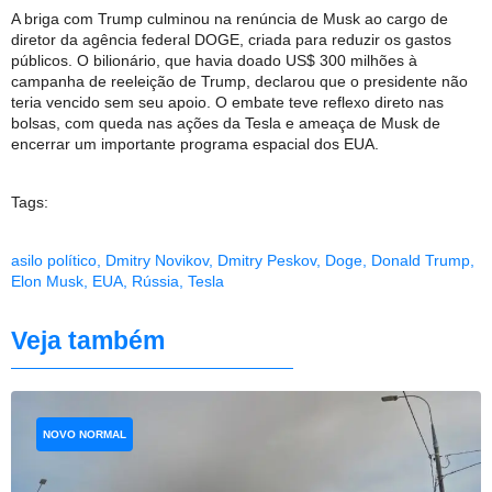
A briga com Trump culminou na renúncia de Musk ao cargo de
diretor da agência federal DOGE, criada para reduzir os gastos
públicos. O bilionário, que havia doado US$ 300 milhões à
campanha de reeleição de Trump, declarou que o presidente não
teria vencido sem seu apoio. O embate teve reflexo direto nas
bolsas, com queda nas ações da Tesla e ameaça de Musk de
encerrar um importante programa espacial dos EUA.
Tags:
asilo político
,
Dmitry Novikov
,
Dmitry Peskov
,
Doge
,
Donald Trump
,
Elon Musk
,
EUA
,
Rússia
,
Tesla
Veja também
NOVO NORMAL