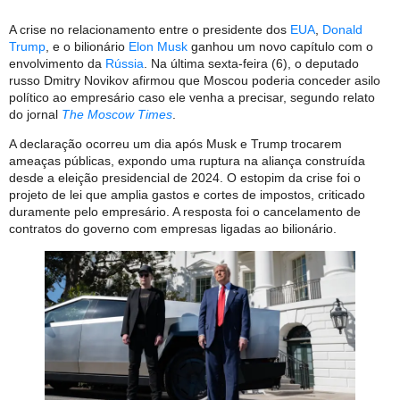
A crise no relacionamento entre o presidente dos
EUA
,
Donald
Trump
, e o bilionário
Elon Musk
ganhou um novo capítulo com o
envolvimento da
Rússia
. Na última sexta-feira (6), o deputado
russo Dmitry Novikov afirmou que Moscou poderia conceder asilo
político ao empresário caso ele venha a precisar, segundo relato
do jornal
The Moscow Times
.
A declaração ocorreu um dia após Musk e Trump trocarem
ameaças públicas, expondo uma ruptura na aliança construída
desde a eleição presidencial de 2024. O estopim da crise foi o
projeto de lei que amplia gastos e cortes de impostos, criticado
duramente pelo empresário. A resposta foi o cancelamento de
contratos do governo com empresas ligadas ao bilionário.