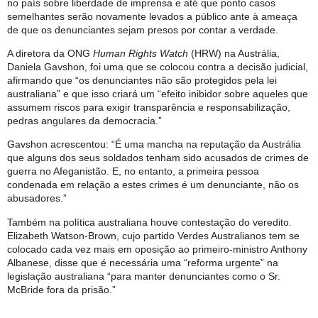
no país sobre liberdade de imprensa e até que ponto casos
semelhantes serão novamente levados a público ante à ameaça
de que os denunciantes sejam presos por contar a verdade.
A diretora da ONG
Human Rights Watch
(HRW) na Austrália,
Daniela Gavshon, foi uma que se colocou contra a decisão judicial,
afirmando que “os denunciantes não são protegidos pela lei
australiana” e que isso criará um “efeito inibidor sobre aqueles que
assumem riscos para exigir transparência e responsabilização,
pedras angulares da democracia.”
Gavshon acrescentou: “É uma mancha na reputação da Austrália
que alguns dos seus soldados tenham sido acusados ​​de crimes de
guerra no Afeganistão. E, no entanto, a primeira pessoa
condenada em relação a estes crimes é um denunciante, não os
abusadores.”
Também na política australiana houve contestação do veredito.
Elizabeth Watson-Brown, cujo partido Verdes Australianos tem se
colocado cada vez mais em oposição ao primeiro-ministro Anthony
Albanese, disse que é necessária uma “reforma urgente” na
legislação australiana “para manter denunciantes como o Sr.
McBride fora da prisão.”