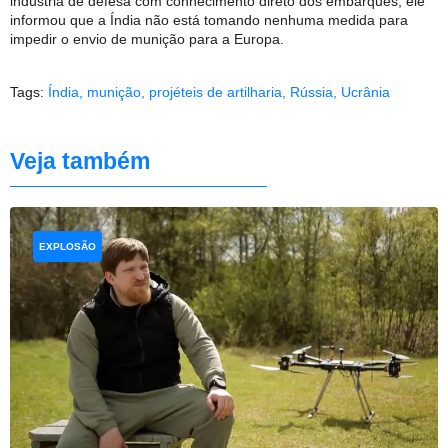
indústria de defesa com conhecimento direto dos embarques, ele
informou que a Índia não está tomando nenhuma medida para
impedir o envio de munição para a Europa.
Tags:
Índia
,
munição
,
projéteis de artilharia
,
Rússia
,
Ucrânia
Veja também
EXPLOSÃO