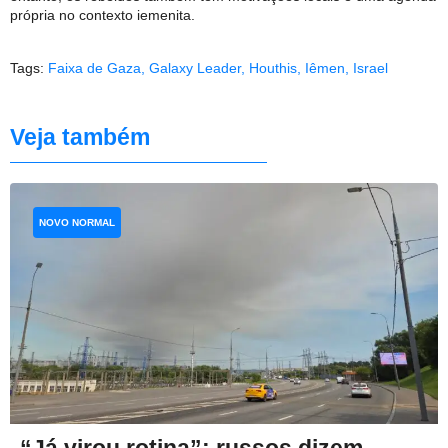
própria no contexto iemenita.
Tags:
Faixa de Gaza
,
Galaxy Leader
,
Houthis
,
Iêmen
,
Israel
Veja também
NOVO NORMAL
“Já virou rotina”: russos dizem