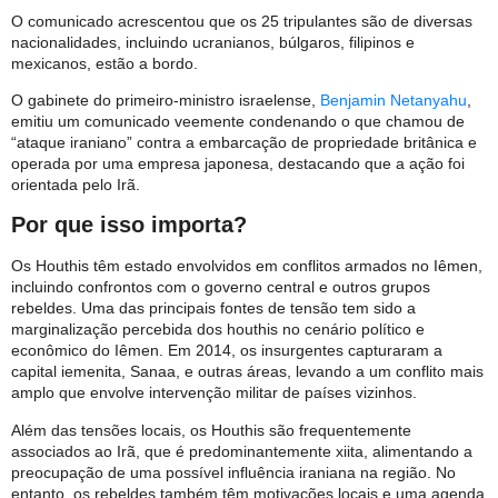
O comunicado acrescentou que os 25 tripulantes são de diversas
nacionalidades, incluindo ucranianos, búlgaros, filipinos e
mexicanos, estão a bordo.
O gabinete do primeiro-ministro israelense,
Benjamin Netanyahu
,
emitiu um comunicado veemente condenando o que chamou de
“ataque iraniano” contra a embarcação de propriedade britânica e
operada por uma empresa japonesa, destacando que a ação foi
orientada pelo Irã.
Por que isso importa?
Os Houthis têm estado envolvidos em conflitos armados no Iêmen,
incluindo confrontos com o governo central e outros grupos
rebeldes. Uma das principais fontes de tensão tem sido a
marginalização percebida dos houthis no cenário político e
econômico do Iêmen. Em 2014, os insurgentes capturaram a
capital iemenita, Sanaa, e outras áreas, levando a um conflito mais
amplo que envolve intervenção militar de países vizinhos.
Além das tensões locais, os Houthis são frequentemente
associados ao Irã, que é predominantemente xiita, alimentando a
preocupação de uma possível influência iraniana na região. No
entanto, os rebeldes também têm motivações locais e uma agenda