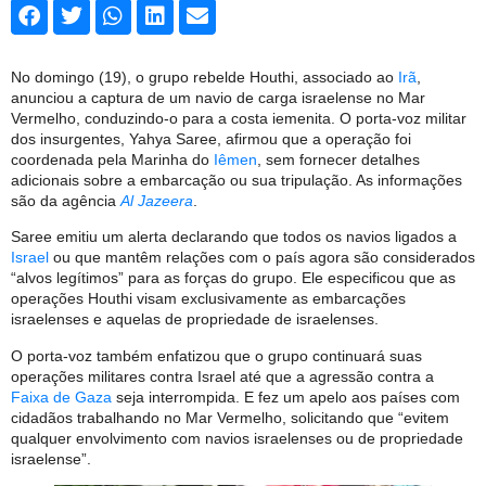
No domingo (19), o grupo rebelde Houthi, associado ao
Irã
,
anunciou a captura de um navio de carga israelense no Mar
Vermelho, conduzindo-o para a costa iemenita. O porta-voz militar
dos insurgentes, Yahya Saree, afirmou que a operação foi
coordenada pela Marinha do
Iêmen
, sem fornecer detalhes
adicionais sobre a embarcação ou sua tripulação. As informações
são da agência
Al Jazeera
.
Saree emitiu um alerta declarando que todos os navios ligados a
Israel
ou que mantêm relações com o país agora são considerados
“alvos legítimos” para as forças do grupo. Ele especificou que as
operações Houthi visam exclusivamente as embarcações
israelenses e aquelas de propriedade de israelenses.
O porta-voz também enfatizou que o grupo continuará suas
operações militares contra Israel até que a agressão contra a
Faixa de Gaza
seja interrompida. E fez um apelo aos países com
cidadãos trabalhando no Mar Vermelho, solicitando que “evitem
qualquer envolvimento com navios israelenses ou de propriedade
israelense”.