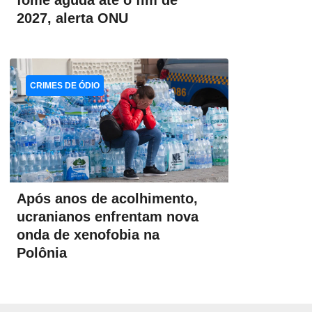
fome aguda até o fim de
2027, alerta ONU
CRIMES DE ÓDIO
Após anos de acolhimento,
ucranianos enfrentam nova
onda de xenofobia na
Polônia