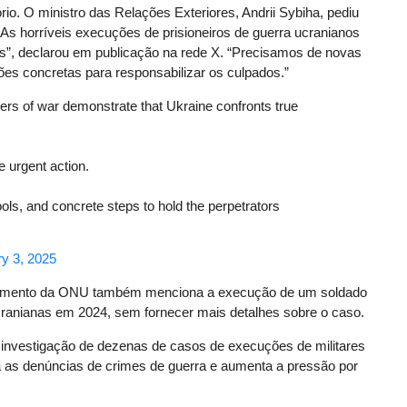
io. O ministro das Relações Exteriores, Andrii Sybiha, pediu
As horríveis execuções de prisioneiros de guerra ucranianos
s”, declarou em publicação na rede X. “Precisamos de novas
ções concretas para responsabilizar os culpados.”
ners of war demonstrate that Ukraine confronts true
 urgent action.
ools, and concrete steps to hold the perpetrators
y 3, 2025
documento da ONU também menciona a execução de um soldado
cranianas em 2024, sem fornecer mais detalhes sobre o caso.
a investigação de dezenas de casos de execuções de militares
ça as denúncias de crimes de guerra e aumenta a pressão por