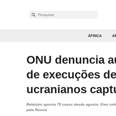
ÁFRICA
A
ONU denuncia a
de execuções de
ucranianos cap
Relatório aponta 79 casos desde agosto; Kiev cob
pela Rússia