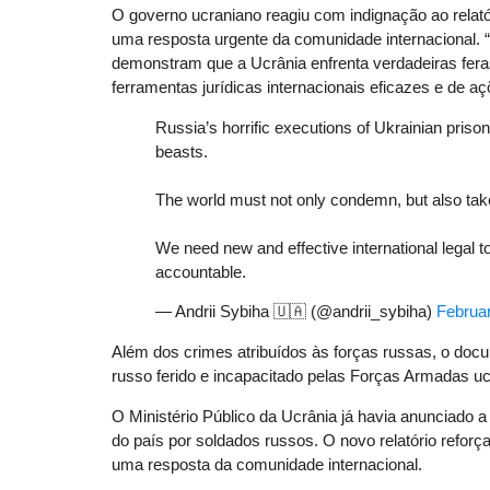
O governo ucraniano reagiu com indignação ao relatór
uma resposta urgente da comunidade internacional. “
demonstram que a Ucrânia enfrenta verdadeiras fera
ferramentas jurídicas internacionais eficazes e de a
Russia’s horrific executions of Ukrainian priso
beasts.
The world must not only condemn, but also take
We need new and effective international legal t
accountable.
— Andrii Sybiha 🇺🇦 (@andrii_sybiha)
Februar
Além dos crimes atribuídos às forças russas, o 
russo ferido e incapacitado pelas Forças Armadas u
O Ministério Público da Ucrânia já havia anunciado 
do país por soldados russos. O novo relatório refor
uma resposta da comunidade internacional.