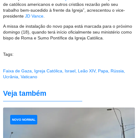
de católicos americanos e outros cristãos rezarão pelo seu
trabalho bem-sucedido à frente da Igreja”, acrescentou o vice-
presidente
JD Vance
.
A missa de instalação do novo papa está marcada para o próximo
domingo (18), quando terá início oficialmente seu ministério como
bispo de Roma e Sumo Pontífice da Igreja Católica.
Tags:
Faixa de Gaza
,
Igreja Católica
,
Israel
,
Leão XIV
,
Papa
,
Rússia
,
Ucrânia
,
Vaticano
Veja também
NOVO NORMAL