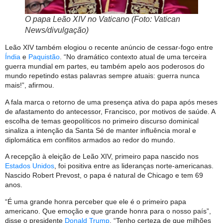
O papa Leão XIV no Vaticano (Foto: Vatican
News/divulgação)
Leão XIV também elogiou o recente anúncio de cessar-fogo entre
Índia
e
Paquistão
. “No dramático contexto atual de uma terceira
guerra mundial em partes, eu também apelo aos poderosos do
mundo repetindo estas palavras sempre atuais: guerra nunca
mais!”, afirmou.
A fala marca o retorno de uma presença ativa do papa após meses
de afastamento do antecessor, Francisco, por motivos de saúde. A
escolha de temas geopolíticos no primeiro discurso dominical
sinaliza a intenção da Santa Sé de manter influência moral e
diplomática em conflitos armados ao redor do mundo.
A recepção à eleição de Leão XIV, primeiro papa nascido nos
Estados Unidos
, foi positiva entre as lideranças norte-americanas.
Nascido Robert Prevost, o papa é natural de Chicago e tem 69
anos.
“É uma grande honra perceber que ele é o primeiro papa
americano. Que emoção e que grande honra para o nosso país”,
disse o presidente
Donald Trump
. “Tenho certeza de que milhões