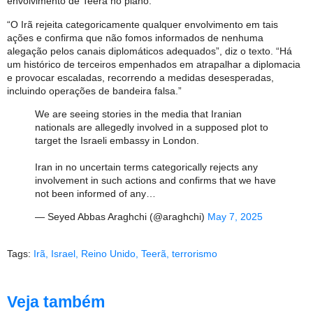
envolvimento de Teerã no plano.
“O Irã rejeita categoricamente qualquer envolvimento em tais
ações e confirma que não fomos informados de nenhuma
alegação pelos canais diplomáticos adequados”, diz o texto. “Há
um histórico de terceiros empenhados em atrapalhar a diplomacia
e provocar escaladas, recorrendo a medidas desesperadas,
incluindo operações de bandeira falsa.”
We are seeing stories in the media that Iranian
nationals are allegedly involved in a supposed plot to
target the Israeli embassy in London.
Iran in no uncertain terms categorically rejects any
involvement in such actions and confirms that we have
not been informed of any…
— Seyed Abbas Araghchi (@araghchi)
May 7, 2025
Tags:
Irã
,
Israel
,
Reino Unido
,
Teerã
,
terrorismo
Veja também