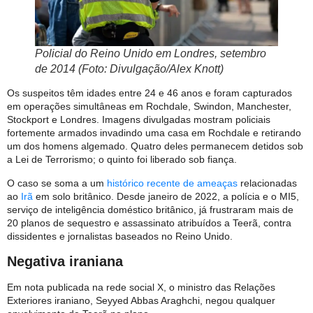
Policial do Reino Unido em Londres, setembro
de 2014 (Foto: Divulgação/Alex Knott)
Os suspeitos têm idades entre 24 e 46 anos e foram capturados
em operações simultâneas em Rochdale, Swindon, Manchester,
Stockport e Londres. Imagens divulgadas mostram policiais
fortemente armados invadindo uma casa em Rochdale e retirando
um dos homens algemado. Quatro deles permanecem detidos sob
a Lei de Terrorismo; o quinto foi liberado sob fiança.
O caso se soma a um
histórico recente de ameaças
relacionadas
ao
Irã
em solo britânico. Desde janeiro de 2022, a polícia e o MI5,
serviço de inteligência doméstico britânico, já frustraram mais de
20 planos de sequestro e assassinato atribuídos a Teerã, contra
dissidentes e jornalistas baseados no Reino Unido.
Negativa iraniana
Em nota publicada na rede social X, o ministro das Relações
Exteriores iraniano, Seyyed Abbas Araghchi, negou qualquer