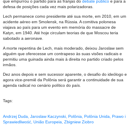
que empurrou o partido para as franjas do
debate público
e para a
defesa de posições cada vez mais polarizadoras.
Lech permanece como presidente até sua morte, em 2010, em um
acidente aéreo em Smolensk, na Rússia. A comitiva polonesa
viajava ao país para um evento em memória do massacre de
Katyn, em 1940. Até hoje circulam teorias de que Moscou teria
sabotado a aeronave.
A morte repentina de Lech, mais moderado, deixou Jaroslaw sem
alguém que oferecesse um contrapeso às suas visões radicais e
permitiu uma guinada ainda mais à direita no partido criado pelos
irmãos.
Dez anos depois e sem sucessor aparente, o desafio do ideólogo e
agora vice-premiê da Polônia será garantir a continuidade de sua
agenda radical no cenário político do país.
Tags:
Andrzej Duda
,
Jaroslaw Kaczynski
,
Polônia
,
Polônia Unida
,
Prawo i
Sprawiedliwość
,
União Europeia
,
Zbigniew Ziobro