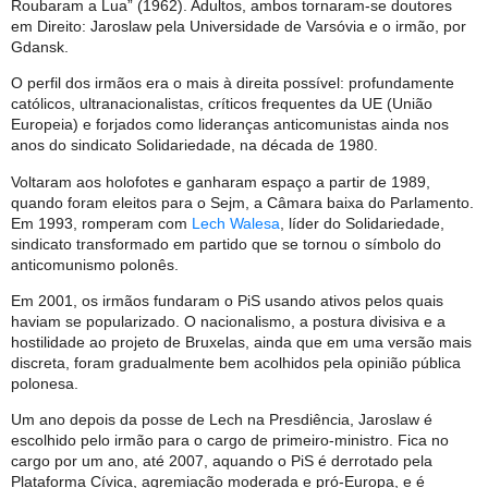
Roubaram a Lua” (1962). Adultos, ambos tornaram-se doutores
em Direito: Jaroslaw pela Universidade de Varsóvia e o irmão, por
Gdansk.
O perfil dos irmãos era o mais à direita possível: profundamente
católicos, ultranacionalistas, críticos frequentes da UE (União
Europeia) e forjados como lideranças anticomunistas ainda nos
anos do sindicato Solidariedade, na década de 1980.
Voltaram aos holofotes e ganharam espaço a partir de 1989,
quando foram eleitos para o Sejm, a Câmara baixa do Parlamento.
Em 1993, romperam com
Lech Walesa
, líder do Solidariedade,
sindicato transformado em partido que se tornou o símbolo do
anticomunismo polonês.
Em 2001, os irmãos fundaram o PiS usando ativos pelos quais
haviam se popularizado. O nacionalismo, a postura divisiva e a
hostilidade ao projeto de Bruxelas, ainda que em uma versão mais
discreta, foram gradualmente bem acolhidos pela opinião pública
polonesa.
Um ano depois da posse de Lech na Presdiência, Jaroslaw é
escolhido pelo irmão para o cargo de primeiro-ministro. Fica no
cargo por um ano, até 2007, aquando o PiS é derrotado pela
Plataforma Cívica, agremiação moderada e pró-Europa, e é