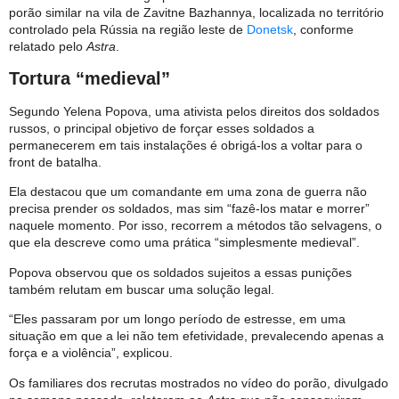
porão similar na vila de Zavitne Bazhannya, localizada no território
controlado pela Rússia na região leste de
Donetsk
, conforme
relatado pelo
Astra
.
Tortura “medieval”
Segundo Yelena Popova, uma ativista pelos direitos dos soldados
russos, o principal objetivo de forçar esses soldados a
permanecerem em tais instalações é obrigá-los a voltar para o
front de batalha.
Ela destacou que um comandante em uma zona de guerra não
precisa prender os soldados, mas sim “fazê-los matar e morrer”
naquele momento. Por isso, recorrem a métodos tão selvagens, o
que ela descreve como uma prática “simplesmente medieval”.
Popova observou que os soldados sujeitos a essas punições
também relutam em buscar uma solução legal.
“Eles passaram por um longo período de estresse, em uma
situação em que a lei não tem efetividade, prevalecendo apenas a
força e a violência”, explicou.
Os familiares dos recrutas mostrados no vídeo do porão, divulgado