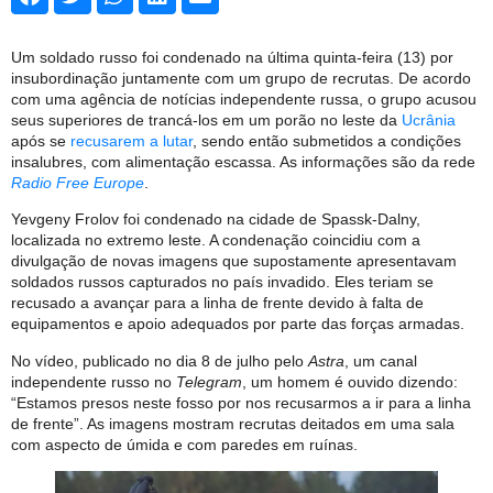
Um soldado russo foi condenado na última quinta-feira (13) por
insubordinação juntamente com um grupo de recrutas. De acordo
com uma agência de notícias independente russa, o grupo acusou
seus superiores de trancá-los em um porão no leste da
Ucrânia
após se
recusarem a lutar
, sendo então submetidos a condições
insalubres, com alimentação escassa. As informações são da rede
Radio Free Europe
.
Yevgeny Frolov foi condenado na cidade de Spassk-Dalny,
localizada no extremo leste. A condenação coincidiu com a
divulgação de novas imagens que supostamente apresentavam
soldados russos capturados no país invadido. Eles teriam se
recusado a avançar para a linha de frente devido à falta de
equipamentos e apoio adequados por parte das forças armadas.
No vídeo, publicado no dia 8 de julho pelo
Astra
, um canal
independente russo no
Telegram
, um homem é ouvido dizendo:
“Estamos presos neste fosso por nos recusarmos a ir para a linha
de frente”. As imagens mostram recrutas deitados em uma sala
com aspecto de úmida e com paredes em ruínas.