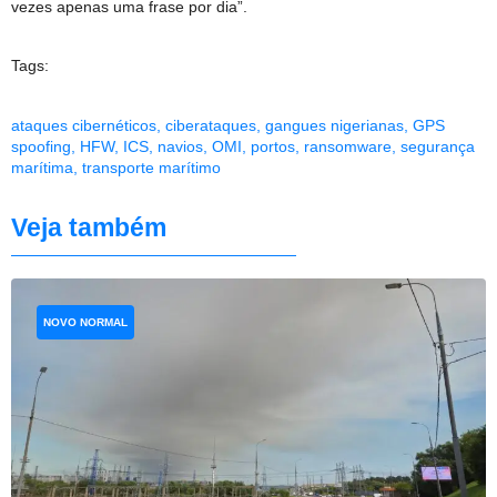
vezes apenas uma frase por dia”.
Tags:
ataques cibernéticos
,
ciberataques
,
gangues nigerianas
,
GPS
spoofing
,
HFW
,
ICS
,
navios
,
OMI
,
portos
,
ransomware
,
segurança
marítima
,
transporte marítimo
Veja também
NOVO NORMAL