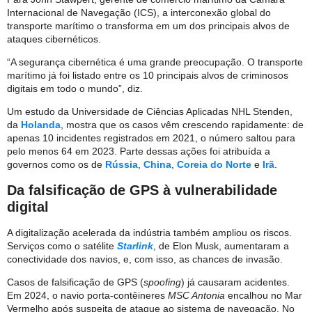
Internacional de Navegação (ICS), a interconexão global do
transporte marítimo o transforma em um dos principais alvos de
ataques cibernéticos.
“A segurança cibernética é uma grande preocupação. O transporte
marítimo já foi listado entre os 10 principais alvos de criminosos
digitais em todo o mundo”, diz.
Um estudo da Universidade de Ciências Aplicadas NHL Stenden,
da
Holanda
, mostra que os casos vêm crescendo rapidamente: de
apenas 10 incidentes registrados em 2021, o número saltou para
pelo menos 64 em 2023. Parte dessas ações foi atribuída a
governos como os de
Rússia
,
China
,
Coreia do Norte
e
Irã
.
Da falsificação de GPS à vulnerabilidade
digital
A digitalização acelerada da indústria também ampliou os riscos.
Serviços como o satélite
Starlink
, de Elon Musk, aumentaram a
conectividade dos navios, e, com isso, as chances de invasão.
Casos de falsificação de GPS (
spoofing
) já causaram acidentes.
Em 2024, o navio porta-contêineres
MSC Antonia
encalhou no Mar
Vermelho após suspeita de ataque ao sistema de navegação. No