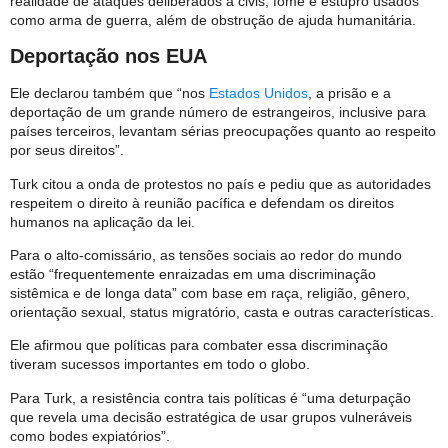
realidade de ataques deliberados a civis, fome e estupro usados
como arma de guerra, além de obstrução de ajuda humanitária.
Deportação nos EUA
Ele declarou também que “nos
Estados Unidos
, a prisão e a
deportação de um grande número de estrangeiros, inclusive para
países terceiros, levantam sérias preocupações quanto ao respeito
por seus direitos”.
Turk citou a onda de protestos no país e pediu que as autoridades
respeitem o direito à reunião pacífica e defendam os direitos
humanos na aplicação da lei.
Para o alto-comissário, as tensões sociais ao redor do mundo
estão “frequentemente enraizadas em uma discriminação
sistêmica e de longa data” com base em raça, religião, gênero,
orientação sexual, status migratório, casta e outras características.
Ele afirmou que políticas para combater essa discriminação
tiveram sucessos importantes em todo o globo.
Para Turk, a resistência contra tais políticas é “uma deturpação
que revela uma decisão estratégica de usar grupos vulneráveis ​​
como bodes expiatórios”.