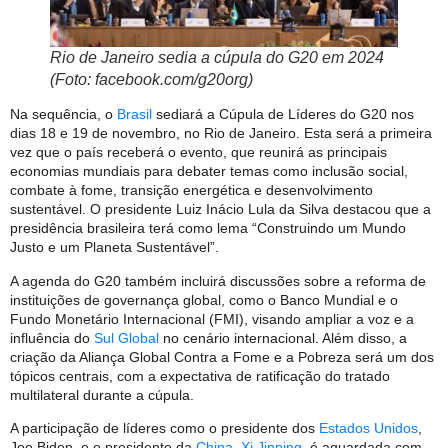
Rio de Janeiro sedia a cúpula do G20 em 2024
(Foto: facebook.com/g20org)
Na sequência, o
Brasil
sediará a Cúpula de Líderes do G20 nos
dias 18 e 19 de novembro, no Rio de Janeiro. Esta será a primeira
vez que o país receberá o evento, que reunirá as principais
economias mundiais para debater temas como inclusão social,
combate à fome, transição energética e desenvolvimento
sustentável. O presidente Luiz Inácio Lula da Silva destacou que a
presidência brasileira terá como lema “Construindo um Mundo
Justo e um Planeta Sustentável”.
A agenda do G20 também incluirá discussões sobre a reforma de
instituições de governança global, como o Banco Mundial e o
Fundo Monetário Internacional (FMI), visando ampliar a voz e a
influência do
Sul Global
no cenário internacional. Além disso, a
criação da Aliança Global Contra a Fome e a Pobreza será um dos
tópicos centrais, com a expectativa de ratificação do tratado
multilateral durante a cúpula.
A participação de líderes como o presidente dos
Estados Unidos
,
Joe Biden, e o presidente da
China
,
Xi Jinping
, é aguardada com