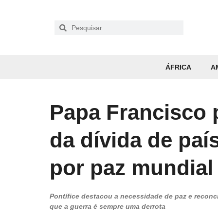
ÁFRICA
A
Papa Francisco
da dívida de paí
por paz mundial
Pontífice destacou a necessidade de paz e reconci
que a guerra é sempre uma derrota