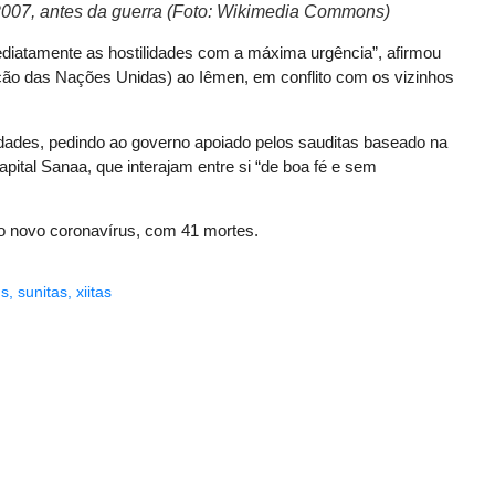
2007, antes da guerra (Foto: Wikimedia Commons)
ediatamente as hostilidades com a máxima urgência”, afirmou
ação das Nações Unidas) ao Iêmen, em conflito com os vizinhos
idades, pedindo ao governo apoiado pelos sauditas baseado na
apital Sanaa, que interajam entre si “de boa fé e sem
do novo coronavírus, com 41 mortes.
us
,
sunitas
,
xiitas