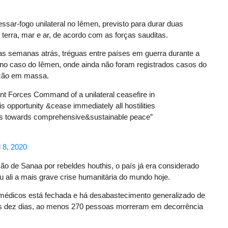
essar-fogo unilateral no Iêmen, previsto para durar duas
rra, mar e ar, de acordo com as forças sauditas.
uas semanas atrás, tréguas entre países em guerra durante a
 no caso do Iêmen, onde ainda não foram registrados casos do
ação em massa.
t Forces Command of a unilateral ceasefire in
is opportunity &cease immediately all hostilities
ss towards comprehensive&sustainable peace”
l 8, 2020
são de Sanaa por rebeldes houthis, o país já era considerado
 ali a mais grave crise humanitária do mundo hoje.
s médicos está fechada e há desabastecimento generalizado de
os dez dias, ao menos 270 pessoas morreram em decorrência