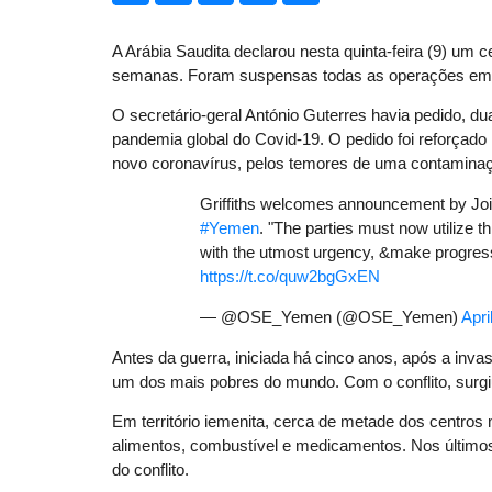
A Arábia Saudita declarou nesta quinta-feira (9) um c
semanas. Foram suspensas todas as operações em te
O secretário-geral António Guterres havia pedido, d
pandemia global do Covid-19. O pedido foi reforçado
novo coronavírus, pelos temores de uma contamin
Griffiths welcomes announcement by Join
#Yemen
. "The parties must now utilize th
with the utmost urgency, &make progre
https://t.co/quw2bgGxEN
— @OSE_Yemen (@OSE_Yemen)
Apri
Antes da guerra, iniciada há cinco anos, após a inva
um dos mais pobres do mundo. Com o conflito, surgiu
Em território iemenita, cerca de metade dos centro
alimentos, combustível e medicamentos. Nos últim
do conflito.