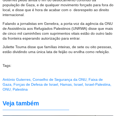
Guterres pediu ainda o fim do deslocamento contínuo da
população de Gaza, e de qualquer movimento forçado para fora do
local, e disse que é hora de acabar com o desrespeito ao direito
internacional.
Falando a jornalistas em Genebra, a porta-voz da agência da ONU
de Assistência aos Refugiados Palestinos (UNRWA) disse que mais
de cinco mil caminhões com suprimentos vitais estão do outro lado
da fronteira esperando autorização para entrar.
Juliette Touma disse que famílias inteiras, de sete ou oito pessoas,
estão dividindo uma única lata de feijão ou ervilha como refeição.
Tags:
António Guterres
,
Conselho de Segurança da ONU
,
Faixa de
Gaza
,
Forças de Defesa de Israel
,
Hamas
,
Israel
,
Israel-Palestina
,
ONU
,
Palestina
Veja também