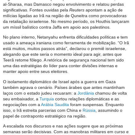
al-Sharaa, mas Damasco negou envolvimento e relatou perdas
significativas. Fontes ouvidas pela
Reuters
apontam a ação de
milícias ligadas ao Irã na região de Quneitra como provocadoras
da retaliação israelense. No mesmo período, os Houthis lançaram
um míssil balístico contra Jaffa em apoio aos palestinos.
No plano interno, Netanyahu enfrenta dificuldades políticas e tem
usado a ameaça iraniana como ferramenta de mobilização. “O Irã
está muitos, muitos passos atrás”, declarou o premiê israelense,
alegando que este seria o momento ideal para agir, antes que
Teerã retome fôlego. A retórica de segurança nacional tem sido
uma das estratégias do líder para conter divisões internas e
manter apoio entre seus eleitores.
O isolamento diplomático de Israel após a guerra em Gaza
também agrava o cenário. Países árabes que antes mantinham
laços com o estado judeu recuaram: a
Jordânia
chamou de volta
seu embaixador, a
Turquia
cortou relações diplomáticas e as
negociações com a
Arábia Saudita
foram suspensas. Enquanto
isso, o Irã estreita parcerias com China e
Rússia
, assumindo o
papel de contraponto estratégico na região.
A escalada nos discursos e nas ações sugere que as próximas
semanas serão decisivas. Com as manobras militares em curso e