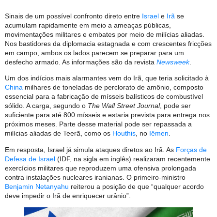
Sinais de um possível confronto direto entre
Israel
e
Irã
se
acumulam rapidamente em meio a ameaças públicas,
movimentações militares e embates por meio de milícias aliadas.
Nos bastidores da diplomacia estagnada e com crescentes fricções
em campo, ambos os lados parecem se preparar para um
desfecho armado. As informações são da revista
Newsweek
.
Um dos indícios mais alarmantes vem do Irã, que teria solicitado à
China
milhares de toneladas de perclorato de amônio, composto
essencial para a fabricação de mísseis balísticos de combustível
sólido. A carga, segundo o
The Wall Street Journal
, pode ser
suficiente para até 800 mísseis e estaria prevista para entrega nos
próximos meses. Parte desse material pode ser repassada a
milícias aliadas de Teerã, como os
Houthis
, no
Iêmen
.
Em resposta, Israel já simula ataques diretos ao Irã. As
Forças de
Defesa de Israel
(IDF, na sigla em inglês) realizaram recentemente
exercícios militares que reproduzem uma ofensiva prolongada
contra instalações nucleares iranianas. O primeiro-ministro
Benjamin Netanyahu
reiterou a posição de que “qualquer acordo
deve impedir o Irã de enriquecer urânio”.