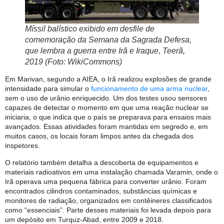
Míssil balístico exibido em desfile de
comemoração da Semana da Sagrada Defesa,
que lembra a guerra entre Irã e Iraque, Teerã,
2019 (Foto: WikiCommons)
Em Marivan, segundo a AIEA, o Irã realizou explosões de grande
intensidade para simular o
funcionamento de uma arma nuclear
,
sem o uso de urânio enriquecido. Um dos testes usou sensores
capazes de detectar o momento em que uma reação nuclear se
iniciaria, o que indica que o país se preparava para ensaios mais
avançados. Essas atividades foram mantidas em segredo e, em
muitos casos, os locais foram limpos antes da chegada dos
inspetores.
O relatório também detalha a descoberta de equipamentos e
materiais radioativos em uma instalação chamada Varamin, onde o
Irã operava uma pequena fábrica para converter urânio. Foram
encontrados cilindros contaminados, substâncias químicas e
monitores de radiação, organizados em contêineres classificados
como “essenciais”. Parte desses materiais foi levada depois para
um depósito em Turquz-Abad, entre 2009 e 2018.