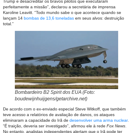
Trump e desacreditar os bravos pilotos que executaram
perfeitamente a missão”, declarou a secretária de imprensa
Karoline Leavitt. “Todo mundo sabe o que acontece quando se
lançam 14
bombas de 13,6 toneladas
em seus alvos: destruição
total.”
Bombardeiro B2 Spirit dos EUA (Foto:
boudewijnhuijgens/getarchive.net)
De acordo com o ex-enviado especial Steve Witkoff, que também
teve acesso a relatórios de avaliação de danos, os ataques
eliminaram a capacidade do Irã de
desenvolver uma arma nuclear
.
“É traição, deveria ser investigado”, afirmou ele à rede
Fox News
.
No entanto, analistas independentes alertam que o Irã pode ter