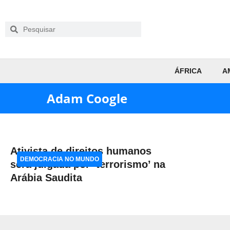
ÁFRICA
A
Adam Coogle
Ativista de direitos humanos
DEMOCRACIA NO MUNDO
será julgada por ‘terrorismo’ na
Arábia Saudita