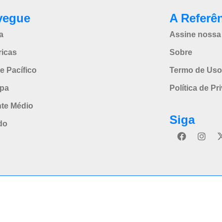
vegue
A Referê
a
Assine nossa 
icas
Sobre
e Pacífico
Termo de Uso
pa
Política de Pr
nte Médio
Siga
do