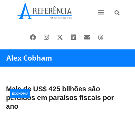
Ásia e Pacífico
Oriente Médio
Alex Cobham
Mais de US$ 425 bilhões são
ECONOMIA
perdidos em paraísos fiscais por
ano