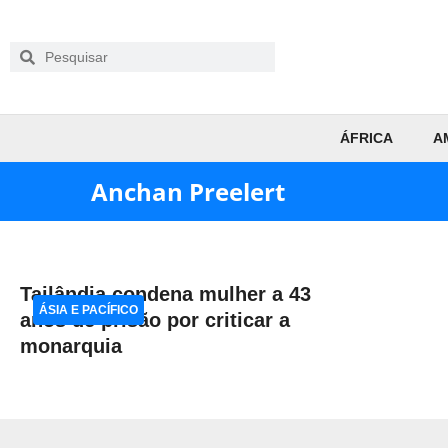
ÁFRICA
A
Anchan Preelert
Tailândia condena mulher a 43
ÁSIA E PACÍFICO
anos de prisão por criticar a
monarquia