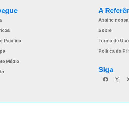
vegue
A Referê
a
Assine nossa 
icas
Sobre
e Pacífico
Termo de Uso
pa
Política de Pr
nte Médio
Siga
do